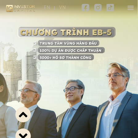
EN
VN