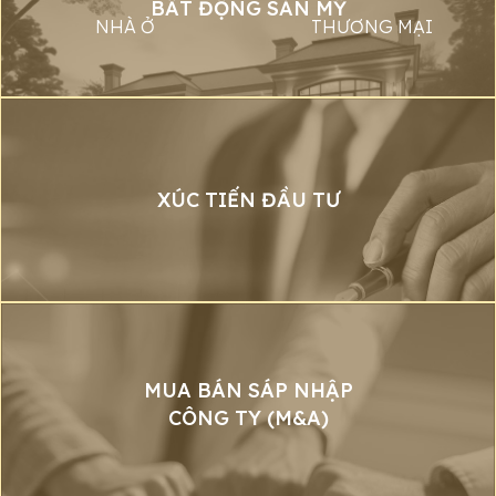
BẤT ĐỘNG SẢN MỸ
NHÀ Ở
THƯƠNG MẠI
XÚC TIẾN ĐẦU TƯ
MUA BÁN SÁP NHẬP
CÔNG TY (M&A)