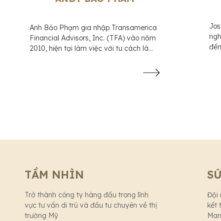
Jos
Anh Bảo Phạm gia nhập Transamerica
ngh
Financial Advisors, Inc. (TFA) vào năm
đến
2010, hiện tại làm việc với tư cách là
ngh
Đại diện Cố vấn Đầu tư ...
TẦM NHÌN
S
Trở thành công ty hàng đầu trong lĩnh
Đội
vực tư vấn di trú và đầu tư chuyên về thị
kết 
trường Mỹ
Man