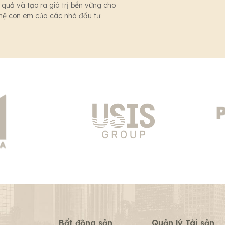
 quả và tạo ra giá trị bền vững cho
 hệ con em của các nhà đầu tư
Bất động sản
Quản lý Tài sản