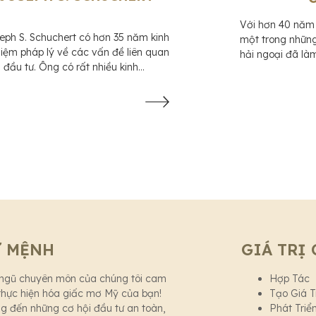
Với hơn 40 năm 
eph S. Schuchert có hơn 35 năm kinh
một trong những 
iệm pháp lý về các vấn đề liên quan
hải ngoại đã làm
 đầu tư. Ông có rất nhiều kinh
trong bốn công ..
iệm về ...
Ứ MỆNH
GIÁ TRỊ 
 ngũ chuyên môn của chúng tôi cam
Hợp Tác
thực hiện hóa giấc mơ Mỹ của bạn!
Tạo Giá T
g đến những cơ hội đầu tư an toàn,
Phát Triể