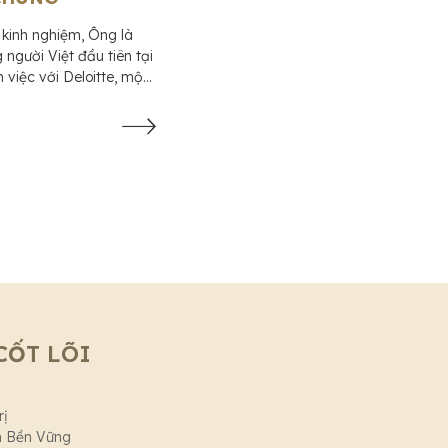
Kristi Q. Ngô chuyên về các
kinh nghiệm, Ông là
tư EB-5, chương trình thị thự
người Việt đầu tiên tại
làm và các loại thị thực diện 
 việc với Deloitte, một
Riêng diện ...
.
CỐT LÕI
rị
n Bền Vững