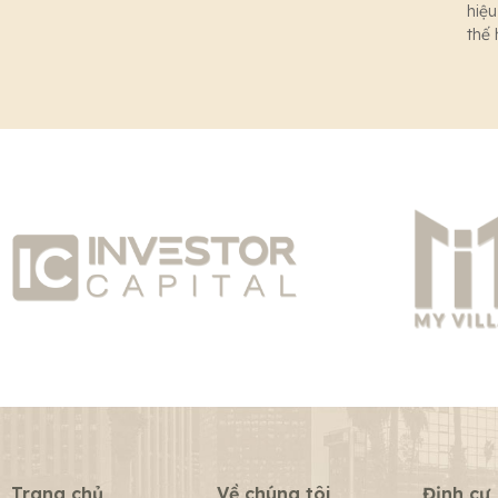
hiệu
thế
Trang chủ
Về chúng tôi
Định cư