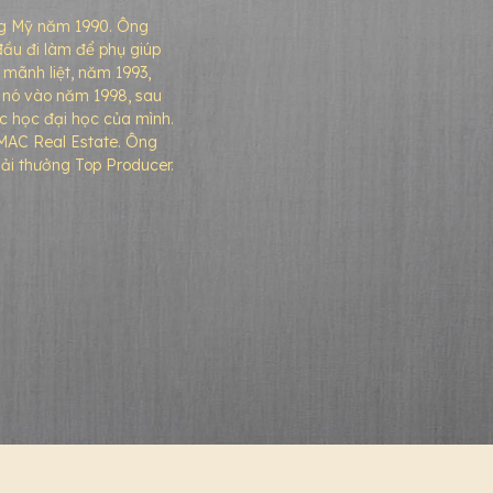
ng Mỹ năm 1990. Ông
đầu đi làm để phụ giúp
mãnh liệt, năm 1993,
 nó vào năm 1998, sau
ệc học đại học của mình.
GMAC Real Estate. Ông
iải thưởng Top Producer.