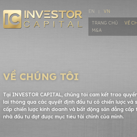
EN
VN
TRANG CHỦ
VỀ C
M&A
VỀ CHÚNG TÔI
Tại INVESTOR CAPITAL, chúng tôi cam kết trao quyền
lai thông qua các quyết định đầu tư có chiến lược v
cấp chiến lược kinh doanh và bất động sản đẳng cấp t
nhà đầu tư đạt được mục tiêu tài chính của mình.