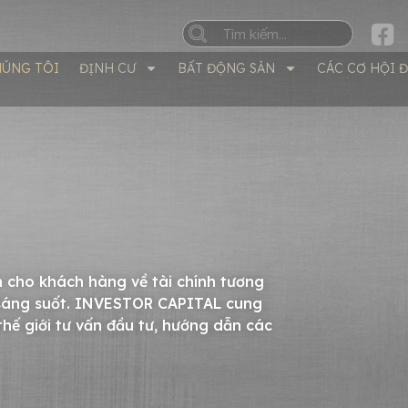
HÚNG TÔI
ĐỊNH CƯ
BẤT ĐỘNG SẢN
CÁC CƠ HỘI 
 cho khách hàng về tài chính tương
à sáng suốt. INVESTOR CAPITAL cung
hế giới tư vấn đầu tư, hướng dẫn các