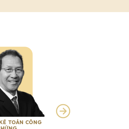
KRISTI Q. N
 KẾ TOÁN CÔNG
CHỨNG