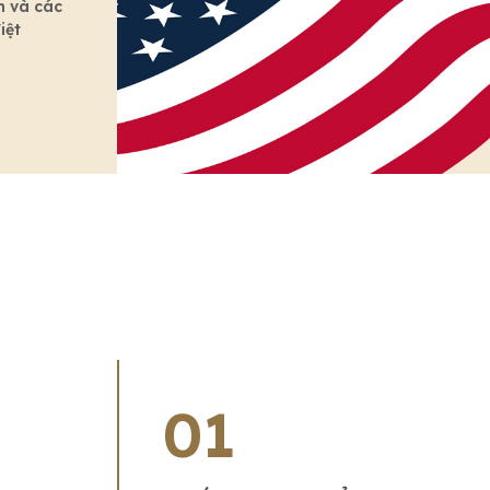
n và các
iệt
01