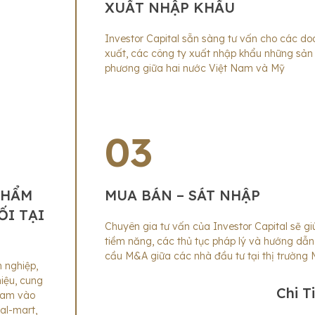
XUẤT NHẬP KHẨU
Investor Capital sẵn sàng tư vấn cho các do
xuất, các công ty xuất nhập khẩu những sả
phương giữa hai nước Việt Nam và Mỹ
03
PHẨM
MUA BÁN – SÁT NHẬP
ỐI TẠI
Chuyên gia tư vấn của Investor Capital sẽ g
tiềm năng, các thủ tục pháp lý và hướng dẫ
cầu M&A giữa các nhà đầu tư tại thị trường
 nghiệp,
iệu, cung
Chi T
 Nam vào
al-mart,