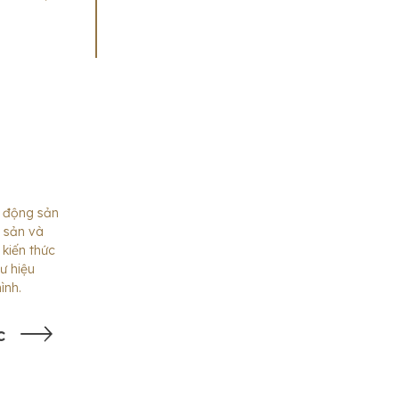
t động sản
g sản và
 kiến thức
ư hiệu
ình.
c