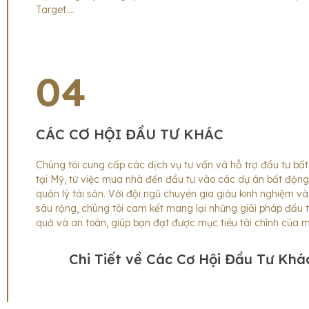
Target….
04
CÁC CƠ HỘI ĐẦU TƯ KHÁC
Chúng tôi cung cấp các dịch vụ tư vấn và hỗ trợ đầu tư bấ
tại Mỹ, từ việc mua nhà đến đầu tư vào các dự án bất độn
quản lý tài sản. Với đội ngũ chuyên gia giàu kinh nghiệm và
sâu rộng, chúng tôi cam kết mang lại những giải pháp đầu t
quả và an toàn, giúp bạn đạt được mục tiêu tài chính của m
Chi Tiết về Các Cơ Hội Đầu Tư Khá