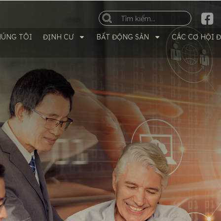
HÚNG TÔI
ĐỊNH CƯ
BẤT ĐỘNG SẢN
CÁC CƠ HỘI 