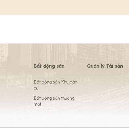
Bất động sản
Quản lý Tài sản
Bất động sản Khu dân
cư
Bất động sản thương
mại