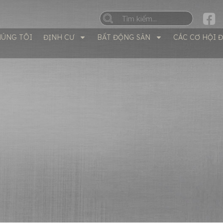
HÚNG TÔI
ĐỊNH CƯ
BẤT ĐỘNG SẢN
CÁC CƠ HỘI 