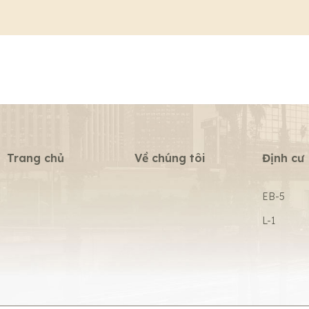
Trang chủ
Về chúng tôi
Định cư
EB-5
L-1