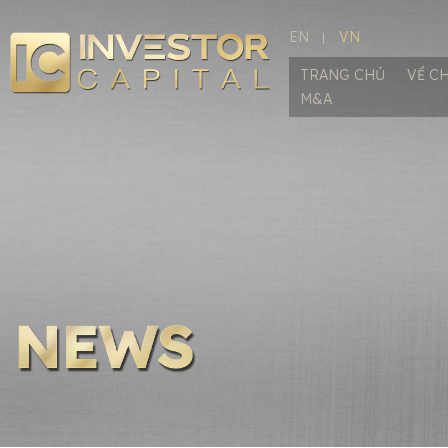
EN
VN
TRANG CHỦ
VỀ C
M&A