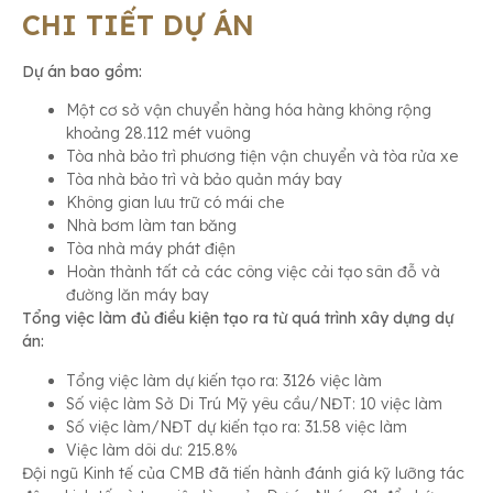
CHI TIẾT DỰ ÁN
Dự án bao gồm
:
Một cơ sở vận chuyển hàng hóa hàng không rộng
khoảng 28.112 mét vuông
Tòa nhà bảo trì phương tiện vận chuyển và tòa rửa xe
Tòa nhà bảo trì và bảo quản máy bay
Không gian lưu trữ có mái che
Nhà bơm làm tan băng
Tòa nhà máy phát điện
Hoàn thành tất cả các công việc cải tạo sân đỗ và
đường lăn máy bay
Tổng việc làm đủ điều kiện tạo ra từ quá trình xây dựng dự
án:
Tổng việc làm dự kiến tạo ra: 3126 việc làm
Số việc làm Sở Di Trú Mỹ yêu cầu/NĐT: 10 việc làm
Số việc làm/NĐT dự kiến tạo ra: 31.58 việc làm
Việc làm dôi dư: 215.8%
Đội ngũ Kinh tế của CMB đã tiến hành đánh giá kỹ lưỡng tác