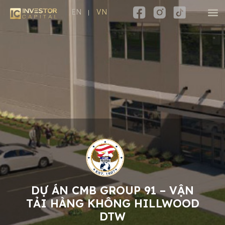
EN
VN
DỰ ÁN CMB GROUP 91 – VẬN
TẢI HÀNG KHÔNG HILLWOOD
DTW