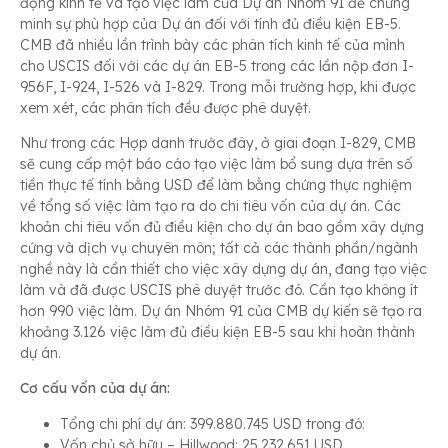
động kinh tế và tạo việc làm của Dự án Nhóm 91 để chứng
minh sự phù hợp của Dự án đối với tính đủ điều kiện EB-5.
CMB đã nhiều lần trình bày các phân tích kinh tế của mình
cho USCIS đối với các dự án EB-5 trong các lần nộp đơn I-
956F, I-924, I-526 và I-829. Trong mỗi trường hợp, khi được
xem xét, các phân tích đều được phê duyệt.
Như trong các Hợp danh trước đây, ở giai đoạn I-829, CMB
sẽ cung cấp một báo cáo tạo việc làm bổ sung dựa trên số
tiền thực tế tính bằng USD để làm bằng chứng thực nghiệm
về tổng số việc làm tạo ra do chi tiêu vốn của dự án. Các
khoản chi tiêu vốn đủ điều kiện cho dự án bao gồm xây dựng
cứng và dịch vụ chuyên môn; tất cả các thành phần/ngành
nghề này là cần thiết cho việc xây dựng dự án, đang tạo việc
làm và đã được USCIS phê duyệt trước đó. Cần tạo không ít
hơn 990 việc làm. Dự án Nhóm 91 của CMB dự kiến sẽ tạo ra
khoảng 3.126 việc làm đủ điều kiện EB-5 sau khi hoàn thành
dự án.
Cơ cấu vốn của dự án:
Tổng chi phí dự án: 399.880.745 USD trong đó:
Vốn chủ sở hữu – Hillwood: 25.232.651 USD