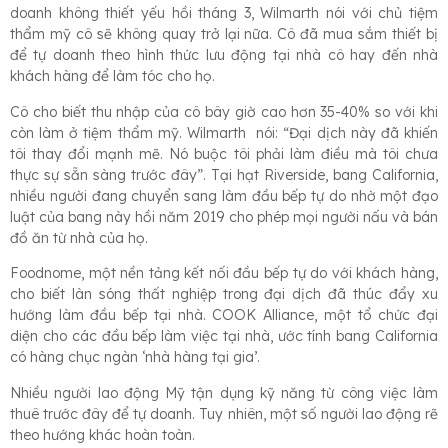
doanh không thiết yếu hồi tháng 3, Wilmarth nói với chủ tiệm
thẩm mỹ cô sẽ không quay trở lại nữa. Cô đã mua sắm thiết bị
để tự doanh theo hình thức lưu động tại nhà cô hay đến nhà
khách hàng để làm tóc cho họ.
Cô cho biết thu nhập của cô bây giờ cao hơn 35-40% so với khi
còn làm ở tiệm thẩm mỹ. Wilmarth nói: “Đại dịch này đã khiến
tôi thay đổi mạnh mẽ. Nó buộc tôi phải làm điều mà tôi chưa
thực sự sẵn sàng trước đây”. Tại hạt Riverside, bang California,
nhiều người đang chuyển sang làm đầu bếp tự do nhờ một đạo
luật của bang này hồi năm 2019 cho phép mọi người nấu và bán
đồ ăn từ nhà của họ.
Foodnome, một nền tảng kết nối đầu bếp tự do với khách hàng,
cho biết làn sóng thất nghiệp trong đại dịch đã thúc đẩy xu
hướng làm đầu bếp tại nhà. COOK Alliance, một tổ chức đại
diện cho các đầu bếp làm việc tại nhà, ước tính bang California
có hàng chục ngàn ‘nhà hàng tại gia’.
Nhiều người lao động Mỹ tận dụng kỹ năng từ công việc làm
thuê trước đây để tự doanh. Tuy nhiên, một số người lao động rẽ
theo hướng khác hoàn toàn.