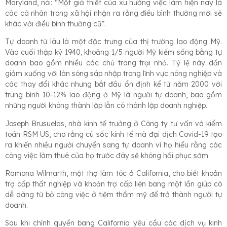
Maryland, nói: “Một giả thiết của xu hướng việc làm hiện nay là
các cá nhân trong xã hội nhận ra rằng điều bình thường mới sẽ
khác với điều bình thường cũ”.
Tự doanh từ lâu là một đặc trưng của thị trường lao động Mỹ.
Vào cuối thập kỷ 1940, khoảng 1/5 người Mỹ kiếm sống bằng tự
doanh bao gồm nhiều các chủ trang trại nhỏ. Tỷ lệ này dần
giảm xuống với làn sóng sáp nhập trong lĩnh vực nông nghiệp và
các thay đổi khác nhưng bắt đầu ổn định kể từ năm 2000 với
trung bình 10-12% lao động ở Mỹ là người tự doanh, bao gồm
những người không thành lập lẫn có thành lập doanh nghiệp.
Joseph Brusuelas, nhà kinh tế trưởng ở Công ty tư vấn và kiểm
toán RSM US, cho rằng cú sốc kinh tế mà đại dịch Covid-19 tạo
ra khiến nhiều người chuyển sang tự doanh vì họ hiểu rằng các
công việc làm thuê của họ trước đây sẽ không hồi phục sớm.
Ramona Wilmarth, một thợ làm tóc ở California, cho biết khoản
trợ cấp thất nghiệp và khoản trợ cấp liên bang một lần giúp cô
dễ dàng từ bỏ công việc ở tiệm thẩm mỹ để trở thành người tự
doanh.
Sau khi chính quyền bang California yêu cầu các dịch vụ kinh