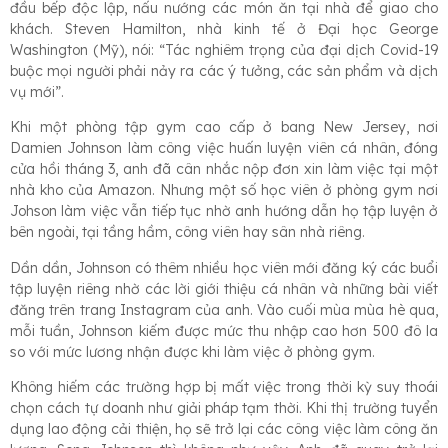
đầu bếp độc lập, nấu nướng các món ăn tại nhà để giao cho
khách. Steven Hamilton, nhà kinh tế ở Đại học George
Washington (Mỹ), nói: “Tác nghiêm trọng của đại dịch Covid-19
buộc mọi người phải nảy ra các ý tưởng, các sản phẩm và dịch
vụ mới”.
Khi một phòng tập gym cao cấp ở bang New Jersey, nơi
Damien Johnson làm công việc huấn luyện viên cá nhân, đóng
cửa hồi tháng 3, anh đã cân nhắc nộp đơn xin làm việc tại một
nhà kho của Amazon. Nhưng một số học viên ở phòng gym nơi
Johson làm việc vẫn tiếp tục nhờ anh hướng dẫn họ tập luyện ở
bên ngoài, tại tầng hầm, công viên hay sân nhà riêng.
Dần dần, Johnson có thêm nhiều học viên mới đăng ký các buổi
tập luyện riêng nhờ các lời giới thiệu cá nhân và những bài viết
đăng trên trang Instagram của anh. Vào cuối mùa mùa hè qua,
mỗi tuần, Johnson kiếm được mức thu nhập cao hơn 500 đô la
so với mức lương nhận được khi làm việc ở phòng gym.
Không hiếm các trường hợp bị mất việc trong thời kỳ suy thoái
chọn cách tự doanh như giải pháp tạm thời. Khi thị trường tuyển
dụng lao động cải thiện, họ sẽ trở lại các công việc làm công ăn