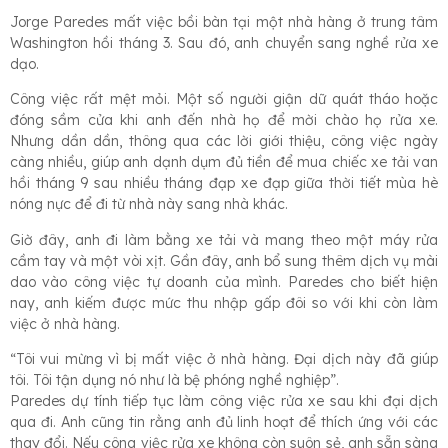
Jorge Paredes mất việc bồi bàn tại một nhà hàng ở trung tâm
Washington hồi tháng 3. Sau đó, anh chuyển sang nghề rửa xe
dạo.
Công việc rất mệt mỏi. Một số người giận dữ quát tháo hoặc
đóng sầm cửa khi anh đến nhà họ để mời chào họ rửa xe.
Nhưng dần dần, thông qua các lời giới thiệu, công việc ngày
càng nhiều, giúp anh dạnh dụm đủ tiền để mua chiếc xe tải van
hồi tháng 9 sau nhiều tháng đạp xe đạp giữa thời tiết mùa hè
nóng nực để đi từ nhà này sang nhà khác.
Giờ đây, anh đi làm bằng xe tải và mang theo một máy rửa
cầm tay và một vòi xịt. Gần đây, anh bổ sung thêm dịch vụ mài
dao vào công việc tự doanh của mình. Paredes cho biết hiện
nay, anh kiếm được mức thu nhập gấp đôi so với khi còn làm
việc ở nhà hàng.
“Tôi vui mừng vì bị mất việc ở nhà hàng. Đại dịch này đã giúp
tôi. Tôi tận dụng nó như là bệ phóng nghề nghiệp”.
Paredes dự tính tiếp tục làm công việc rửa xe sau khi đại dịch
qua đi. Anh cũng tin rằng anh đủ linh hoạt để thích ứng với các
thay đổi. Nếu công việc rửa xe không còn suôn sẻ, anh sẵn sàng