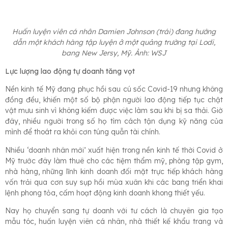
Huấn luyện viên cá nhân Damien Johnson (trái) đang hướng
dẫn một khách hàng tập luyện ở một quảng trường tại Lodi,
bang New Jersy, Mỹ. Ảnh: WSJ
Lực lượng lao động tự doanh tăng vọt
Nền kinh tế Mỹ đang phục hồi sau cú sốc Covid-19 nhưng không
đồng đều, khiến một số bộ phận người lao động tiếp tục chật
vật mưu sinh vì không kiếm được việc làm sau khi bị sa thải. Giờ
đây, nhiều người trong số họ tìm cách tận dụng kỹ năng của
mình để thoát ra khỏi cơn túng quẫn tài chính.
Nhiều ‘doanh nhân mới’ xuất hiện trong nền kinh tế thời Covid ở
Mỹ trước đây làm thuê cho các tiệm thẩm mỹ, phòng tập gym,
nhà hàng, những lĩnh kinh doanh đối mặt trực tiếp khách hàng
vốn trải qua cơn suy sụp hồi mùa xuân khi các bang triển khai
lệnh phong tỏa, cấm hoạt động kinh doanh khong thiết yếu.
Nay họ chuyển sang tự doanh với tư cách là chuyên gia tạo
mẫu tóc, huấn luyện viên cá nhân, nhà thiết kế khẩu trang và