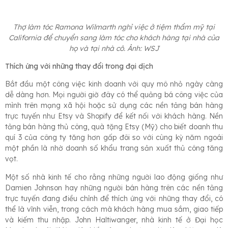
Thợ làm tóc Ramona Wilmarth nghỉ việc ở tiệm thẩm mỹ tại
California để chuyển sang làm tóc cho khách hàng tại nhà của
họ và tại nhà cô. Ảnh: WSJ
Thích ứng với những thay đổi trong đại dịch
Bắt đầu một công việc kinh doanh với quy mô nhỏ ngày càng
dễ dàng hơn. Mọi người giờ đây có thể quảng bá công việc của
mình trên mạng xã hội hoặc sử dụng các nền tảng bán hàng
trực tuyến như Etsy và Shopify để kết nối với khách hàng. Nền
tảng bán hàng thủ công, quà tặng Etsy (Mỹ) cho biết doanh thu
quí 3 của công ty tăng hơn gấp đôi so với cùng kỳ năm ngoái
một phần là nhờ doanh số khẩu trang sản xuất thủ công tăng
vọt.
Một số nhà kinh tế cho rằng những người lao động giống như
Damien Johnson hay những người bán hàng trên các nền tảng
trực tuyến đang điều chỉnh để thích ứng với những thay đổi, có
thể là vĩnh viễn, trong cách mà khách hàng mua sắm, giao tiếp
và kiếm thu nhập. John Haltiwanger, nhà kinh tế ở Đại học