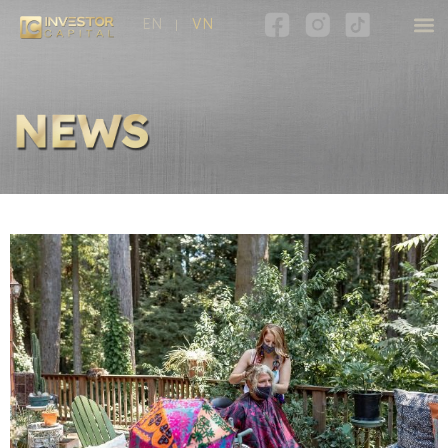
EN
VN