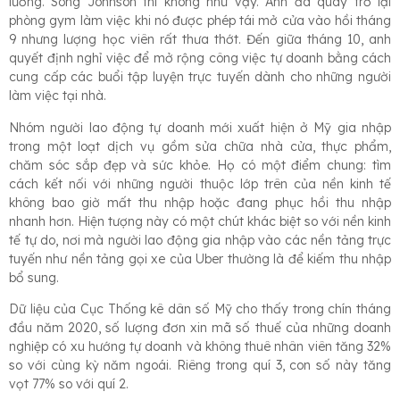
lương. Song Johnson thì không như vậy. Anh đã quay trở lại
phòng gym làm việc khi nó được phép tái mở cửa vào hồi tháng
9 nhưng lượng học viên rất thưa thớt. Đến giữa tháng 10, anh
quyết định nghỉ việc để mở rộng công việc tự doanh bằng cách
cung cấp các buổi tập luyện trực tuyến dành cho những người
làm việc tại nhà.
Nhóm người lao động tự doanh mới xuất hiện ở Mỹ gia nhập
trong một loạt dịch vụ gồm sửa chữa nhà cửa, thực phẩm,
chăm sóc sắp đẹp và sức khỏe. Họ có một điểm chung: tìm
cách kết nối với những người thuộc lớp trên của nền kinh tế
không bao giờ mất thu nhập hoặc đang phục hồi thu nhập
nhanh hơn. Hiện tượng này có một chút khác biệt so với nền kinh
tế tự do, nơi mà người lao động gia nhập vào các nền tảng trực
tuyến như nền tảng gọi xe của Uber thường là để kiếm thu nhập
bổ sung.
Dữ liệu của Cục Thống kê dân số Mỹ cho thấy trong chín tháng
đầu năm 2020, số lượng đơn xin mã số thuế của những doanh
nghiệp có xu hướng tự doanh và không thuê nhân viên tăng 32%
so với cùng kỳ năm ngoái. Riêng trong quí 3, con số này tăng
vọt 77% so với quí 2.