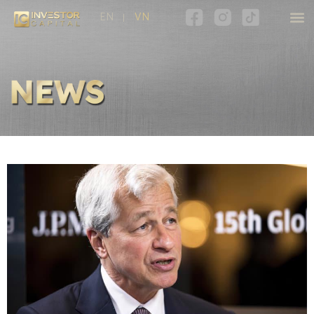
EN
VN