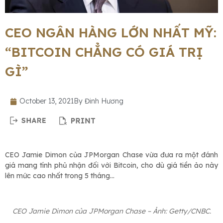
CEO NGÂN HÀNG LỚN NHẤT MỸ:
“BITCOIN CHẲNG CÓ GIÁ TRỊ
GÌ”
October 13, 2021
By
Đinh Hương
CEO Jamie Dimon của JPMorgan Chase vừa đưa ra một đánh
giá mang tính phủ nhận đối với Bitcoin, cho dù giá tiền ảo này
lên mức cao nhất trong 5 tháng…
CEO Jamie Dimon của JPMorgan Chase – Ảnh: Getty/CNBC.