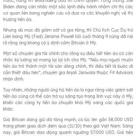
trước, hãng tin Bloomberg đưa tin chính quyền Tổng thống Joe
Biden đang cân nhắc một sắc lệnh điều hành nhằm chỉ thị các
cơ quan liên bang nghiên cứu và đưa ra các khuyến nghị về thị
trường tiền ảo.
Nhưng dù mức độ giám sát có gia tăng, thì Chủ tịch Cục Dự trữ
Liên bang Mỹ (Fed) Jerome Powell hồi cuối tháng 9 cũng đã nói
rõ rằng ông không có ý định cấm Bitcoin ở Mỹ.
Một số chuyên gia tài chính cho rằng sự điều tiết tiền ảo có cân
nhắc kỹ lưỡng sẽ mang lại lợi ích cho Mỹ. “Nếu mọi người muốn
tiền ảo trở thành một tài sản dòng chính, thì điều tiết là bước đi
cần thiết đầu tiên”, chuyên gia Anjali Jariwala thuộc Fit Advisors
nhận định.
Tuy nhiên, những người ủng hộ tiền ảo lo ngại rằng việc giám sát
tiền ảo cũng có thể cản trở sự sáng tạo trong lĩnh vực này ở Mỹ,
khiến các công ty tiền ảo chuyển khỏi Mỹ sang các quốc gia
khác.
Giá Bitcoin đang giữ đà tăng mạnh, có lúc lên gần 58.000 USD
trong phiên giao dịch đêm qua (11/10) theo giờ Việt Nam. Sáng
nay, giá Bitcoin dao động quanh ngưỡng 57.000 USD. Giá tiền