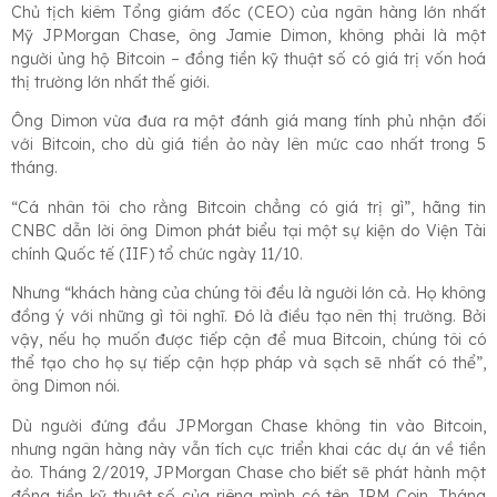
Chủ tịch kiêm Tổng giám đốc (CEO) của ngân hàng lớn nhất
Mỹ JPMorgan Chase, ông Jamie Dimon, không phải là một
người ủng hộ Bitcoin – đồng tiền kỹ thuật số có giá trị vốn hoá
thị trường lớn nhất thế giới.
Ông Dimon vừa đưa ra một đánh giá mang tính phủ nhận đối
với Bitcoin, cho dù giá tiền ảo này lên mức cao nhất trong 5
tháng.
“Cá nhân tôi cho rằng Bitcoin chẳng có giá trị gì”, hãng tin
CNBC dẫn lời ông Dimon phát biểu tại một sự kiện do Viện Tài
chính Quốc tế (IIF) tổ chức ngày 11/10.
Nhưng “khách hàng của chúng tôi đều là người lớn cả. Họ không
đồng ý với những gì tôi nghĩ. Đó là điều tạo nên thị trường. Bởi
vậy, nếu họ muốn được tiếp cận để mua Bitcoin, chúng tôi có
thể tạo cho họ sự tiếp cận hợp pháp và sạch sẽ nhất có thể”,
ông Dimon nói.
Dù người đứng đầu JPMorgan Chase không tin vào Bitcoin,
nhưng ngân hàng này vẫn tích cực triển khai các dự án về tiền
ảo. Tháng 2/2019, JPMorgan Chase cho biết sẽ phát hành một
đồng tiền kỹ thuật số của riêng mình có tên JPM Coin. Tháng