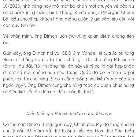
10/2020, nhà băng này mở một bộ phận mới chuyên về các dự
án chuỗi khối (blockchain). Tháng 8 vừa qua, JPMorgan Chase
bắt đầu cho phép khách hàng mảng quản lý gia sản tiếp cận với
các quỹ tiền ảo.
Về phần mình, ông Dimon luôn giữ vững quan điểm chống tiền
ảo.
Gần đây, ông Dimon nói với CEO Jim VandeHei của Axios rằng
Bitcoin “chẳng có giá trị thực chất gì”. Dù cho rằng Bitcoin sẽ
tồn tại lâu dài, “tôi tin rằng tiền ảo này sẽ bị coi là bất hợp pháp
ở một số nơi, chẳng hạn như Trung Quốc đã coi Bitcoin là phi
pháp, nên tôi cho rằng Bitcoin cũng giống như kiểu ‘vàng của tên
ngốc’ vậy”. Ông Dimon cũng cho rằng “các cơ quan chức năng
sẽ điều tiết tiền ảo đến nơi đến chốn thì thôi”.
Diễn biến giá Bitcoin từ đầu năm đến nay.
Có thể ông Dimon đúng: gần đây, Chính phủ Mỹ đã tăng cường
chú ý vấn đề giám sát thị trường tiền ảo. Hôm thứ Sáu tuần