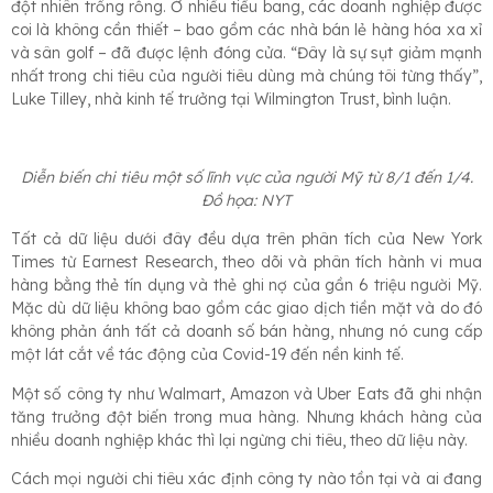
đột nhiên trống rỗng. Ở nhiều tiểu bang, các doanh nghiệp được
coi là không cần thiết – bao gồm các nhà bán lẻ hàng hóa xa xỉ
và sân golf – đã được lệnh đóng cửa. “Đây là sự sụt giảm mạnh
nhất trong chi tiêu của người tiêu dùng mà chúng tôi từng thấy”,
Luke Tilley, nhà kinh tế trưởng tại Wilmington Trust, bình luận.
Diễn biến chi tiêu một số lĩnh vực của người Mỹ từ 8/1 đến 1/4.
Đồ họa: NYT
Tất cả dữ liệu dưới đây đều dựa trên phân tích của New York
Times từ Earnest Research, theo dõi và phân tích hành vi mua
hàng bằng thẻ tín dụng và thẻ ghi nợ của gần 6 triệu người Mỹ.
Mặc dù dữ liệu không bao gồm các giao dịch tiền mặt và do đó
không phản ánh tất cả doanh số bán hàng, nhưng nó cung cấp
một lát cắt về tác động của Covid-19 đến nền kinh tế.
Một số công ty như Walmart, Amazon và Uber Eats đã ghi nhận
tăng trưởng đột biến trong mua hàng. Nhưng khách hàng của
nhiều doanh nghiệp khác thì lại ngừng chi tiêu, theo dữ liệu này.
Cách mọi người chi tiêu xác định công ty nào tồn tại và ai đang