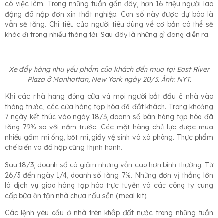
có việc làm. Trong những tuần gần đây, hơn 16 triệu người lao
động đã nộp đơn xin thất nghiệp. Con số này được dự báo là
vẫn sẽ tăng. Chi tiêu của người tiêu dùng về cơ bản có thể sẽ
khác đi trong nhiều tháng tới. Sau đây là những gì đang diễn ra.
Xe đẩy hàng nhu yếu phẩm của khách đến mua tại East River
Plaza ở Manhattan, New York ngày 20/3. Ảnh: NYT.
Khi các nhà hàng đóng cửa và mọi người bắt đầu ở nhà vào
tháng trước, các cửa hàng tạp hóa đã đắt khách. Trong khoảng
7 ngày kết thúc vào ngày 18/3, doanh số bán hàng tạp hóa đã
tăng 79% so với năm trước. Các mặt hàng chủ lực được mua
nhiều gồm mì ống, bột mì, giấy vệ sinh và xà phòng. Thực phẩm
chế biến và đồ hộp cũng thịnh hành.
Sau 18/3, doanh số có giảm nhưng vẫn cao hơn bình thường. Từ
26/3 đến ngày 1/4, doanh số tăng 7%. Những đơn vị thắng lớn
là dịch vụ giao hàng tạp hóa trực tuyến và các công ty cung
cấp bữa ăn tận nhà chưa nấu sẵn (meal kit).
Các lệnh yêu cầu ở nhà trên khắp đất nước trong những tuần