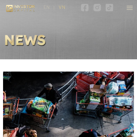
EN
VN