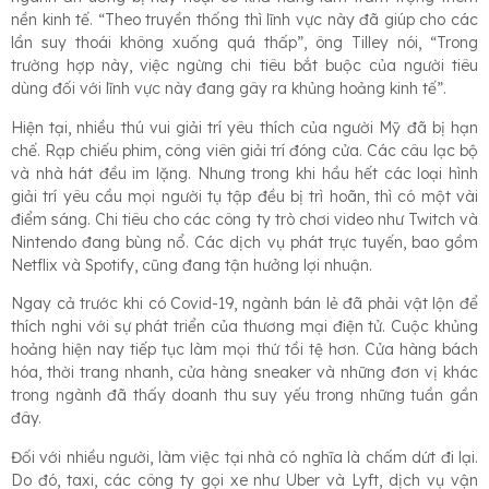
nền kinh tế. “Theo truyền thống thì lĩnh vực này đã giúp cho các
lần suy thoái không xuống quá thấp”, ông Tilley nói, “Trong
trường hợp này, việc ngừng chi tiêu bắt buộc của người tiêu
dùng đối với lĩnh vực này đang gây ra khủng hoảng kinh tế”.
Hiện tại, nhiều thú vui giải trí yêu thích của người Mỹ đã bị hạn
chế. Rạp chiếu phim, công viên giải trí đóng cửa. Các câu lạc bộ
và nhà hát đều im lặng. Nhưng trong khi hầu hết các loại hình
giải trí yêu cầu mọi người tụ tập đều bị trì hoãn, thì có một vài
điểm sáng. Chi tiêu cho các công ty trò chơi video như Twitch và
Nintendo đang bùng nổ. Các dịch vụ phát trực tuyến, bao gồm
Netflix và Spotify, cũng đang tận hưởng lợi nhuận.
Ngay cả trước khi có Covid-19, ngành bán lẻ đã phải vật lộn để
thích nghi với sự phát triển của thương mại điện tử. Cuộc khủng
hoảng hiện nay tiếp tục làm mọi thứ tồi tệ hơn. Cửa hàng bách
hóa, thời trang nhanh, cửa hàng sneaker và những đơn vị khác
trong ngành đã thấy doanh thu suy yếu trong những tuần gần
đây.
Đối với nhiều người, làm việc tại nhà có nghĩa là chấm dứt đi lại.
Do đó, taxi, các công ty gọi xe như Uber và Lyft, dịch vụ vận