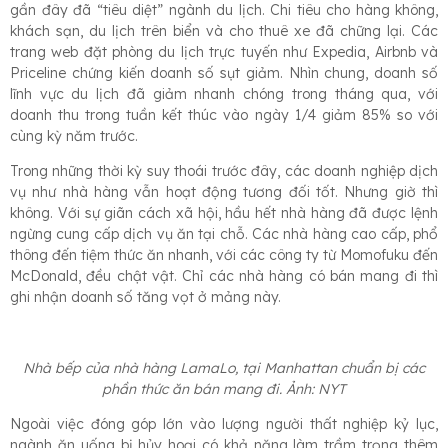
gần đây đã “tiêu diệt” ngành du lịch. Chi tiêu cho hàng không,
khách sạn, du lịch trên biển và cho thuê xe đã chững lại. Các
trang web đặt phòng du lịch trực tuyến như Expedia, Airbnb và
Priceline chứng kiến doanh số sụt giảm. Nhìn chung, doanh số
lĩnh vực du lịch đã giảm nhanh chóng trong tháng qua, với
doanh thu trong tuần kết thúc vào ngày 1/4 giảm 85% so với
cùng kỳ năm trước.
Trong những thời kỳ suy thoái trước đây, các doanh nghiệp dịch
vụ như nhà hàng vẫn hoạt động tương đối tốt. Nhưng giờ thì
không. Với sự giãn cách xã hội, hầu hết nhà hàng đã được lệnh
ngừng cung cấp dịch vụ ăn tại chỗ. Các nhà hàng cao cấp, phổ
thông đến tiệm thức ăn nhanh, với các công ty từ Momofuku đến
McDonald, đều chật vật. Chỉ các nhà hàng có bán mang đi thì
ghi nhận doanh số tăng vọt ở mảng này.
Nhà bếp của nhà hàng LamaLo, tại Manhattan chuẩn bị các
phần thức ăn bán mang đi. Ảnh: NYT
Ngoài việc đóng góp lớn vào lượng người thất nghiệp kỷ lục,
ngành ăn uống bị hủy hoại có khả năng làm trầm trọng thêm