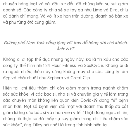
chuyển hàng loạt và bãi đậu xe đều đã chứng kiến sự sụt giảm
doanh số. Các công ty chia sẻ xe tay ga như Lime và Bird, chịu
cú đánh chí mạng. Và với ít xe hơn trên đường, doanh số bán xe
và phụ tùng ôtô cũng giảm.
Đường phố New York vắng lặng với taxi đỗ hàng dài chờ khách.
Ảnh: NYT.
Không ai đi tập thể dục những ngày này. Đó là tin xấu cho các
công ty thể hình như 24 Hour Fitness và SoulCycle. Không ai đi
ra ngoài nhiều, điều này cũng không may cho các công ty làm
đẹp và chải chuốt như Sephora và Great Clip.
Hiện tại, chi tiêu thậm chí còn giảm mạnh trong ngành chăm
sóc sức khỏe, vì các bác sĩ, nha sĩ và chuyên gia y tế làm trong
các chuyên môn không liên quan đến Covid-19 đang “ế” bệnh
nhân hơn. Một số bệnh viện đối mặt với doanh thu thấp đã cắt
giảm lương của bác sĩ và nhân viên y tế. “Thật đáng ngạc nhiên,
chúng tôi thực sự đã thấy sự suy giảm trong chi tiêu chăm sóc
sức khỏe”, ông Tilley nói nhất là trong tình hình hiện tại.