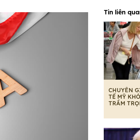
Tin liên qu
CHUYÊN G
TẾ MỸ KHÓ
TRẦM TRỌ