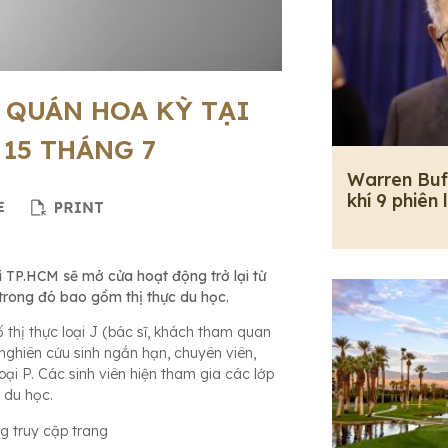
 QUÁN HOA KỲ TẠI
15 THÁNG 7
Warren Buf
khí 9 phiên 
 TP.HCM sẽ mở cửa hoạt động trở lại từ
 trong đó bao gồm thị thực du học.
 thị thực loại J (bác sĩ, khách tham quan
nghiên cứu sinh ngắn hạn, chuyên viên,
loại P. Các sinh viên hiện tham gia các lớp
 du học.
ng truy cập trang