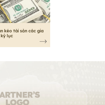
n kéo tài sản các gia
 kỷ lục