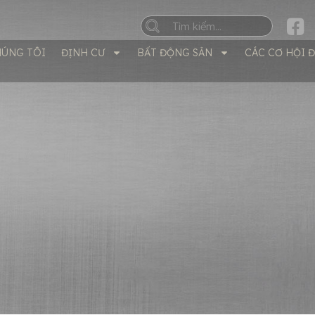
HÚNG TÔI
ĐỊNH CƯ
BẤT ĐỘNG SẢN
CÁC CƠ HỘI 