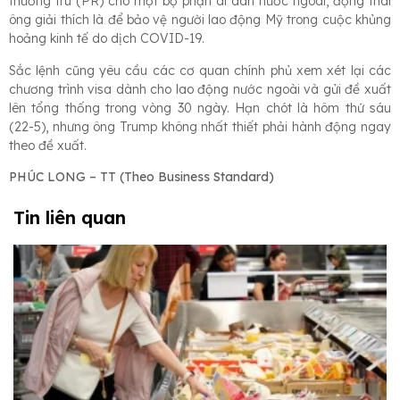
thường trú (PR) cho một bộ phận di dân nước ngoài, động thái
ông giải thích là để bảo vệ người lao động Mỹ trong cuộc khủng
hoảng kinh tế do dịch COVID-19.
Sắc lệnh cũng yêu cầu các cơ quan chính phủ xem xét lại các
chương trình visa dành cho lao động nước ngoài và gửi đề xuất
lên tổng thống trong vòng 30 ngày. Hạn chót là hôm thứ sáu
(22-5), nhưng ông Trump không nhất thiết phải hành động ngay
theo đề xuất.
PHÚC LONG – TT (Theo Business Standard)
Tin liên quan