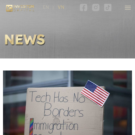
EN
VN