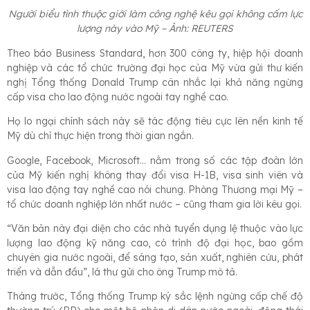
Người biểu tình thuộc giới làm công nghệ kêu gọi không cấm lực
lượng này vào Mỹ – Ảnh: REUTERS
Theo báo Business Standard, hơn 300 công ty, hiệp hội doanh
nghiệp và các tổ chức trường đại học của Mỹ vừa gửi thư kiến
nghị Tổng thống Donald Trump cân nhắc lại khả năng ngừng
cấp visa cho lao động nước ngoài tay nghề cao.
Họ lo ngại chính sách này sẽ tác động tiêu cực lên nền kinh tế
Mỹ dù chỉ thực hiện trong thời gian ngắn.
Google, Facebook, Microsoft… nằm trong số các tập đoàn lớn
của Mỹ kiến nghị không thay đổi visa H-1B, visa sinh viên và
visa lao động tay nghề cao nói chung. Phòng Thương mại Mỹ –
tổ chức doanh nghiệp lớn nhất nước – cũng tham gia lời kêu gọi.
“Văn bản này đại diện cho các nhà tuyển dụng lệ thuộc vào lực
lượng lao động kỹ năng cao, có trình độ đại học, bao gồm
chuyên gia nước ngoài, để sáng tạo, sản xuất, nghiên cứu, phát
triển và dẫn đầu”, lá thư gửi cho ông Trump mô tả.
Tháng trước, Tổng thống Trump ký sắc lệnh ngừng cấp chế độ