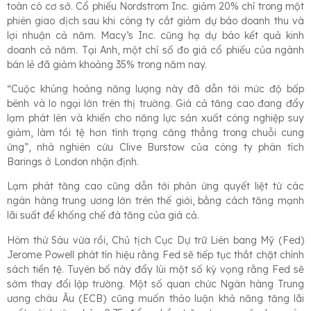
toàn có cơ sở. Cổ phiếu Nordstrom Inc. giảm 20% chỉ trong một
phiên giao dịch sau khi công ty cắt giảm dự báo doanh thu và
lợi nhuận cả năm. Macy’s Inc. cũng hạ dự báo kết quả kinh
doanh cả năm. Tại Anh, một chỉ số đo giá cổ phiếu của ngành
bán lẻ đã giảm khoảng 35% trong năm nay.
“Cuộc khủng hoảng năng lượng này đã dẫn tới mức độ bấp
bênh và lo ngại lớn trên thị trường. Giá cả tăng cao đang đẩy
lạm phát lên và khiến cho năng lực sản xuất công nghiệp suy
giảm, làm tồi tệ hơn tình trạng căng thẳng trong chuỗi cung
ứng”, nhà nghiên cứu Clive Burstow của công ty phân tích
Barings ở London nhận định.
Lạm phát tăng cao cũng dẫn tới phản ứng quyết liệt từ các
ngân hàng trung ương lớn trên thế giới, bằng cách tăng mạnh
lãi suất để khống chế đà tăng của giá cả.
Hôm thứ Sáu vừa rồi, Chủ tịch Cục Dự trữ Liên bang Mỹ (Fed)
Jerome Powell phát tín hiệu rằng Fed sẽ tiếp tục thắt chặt chính
sách tiền tệ. Tuyên bố này đẩy lùi một số kỳ vọng rằng Fed sẽ
sớm thay đổi lập trường. Một số quan chức Ngân hàng Trung
ương châu Âu (ECB) cũng muốn thảo luận khả năng tăng lãi