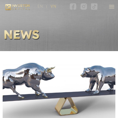
EN
VN