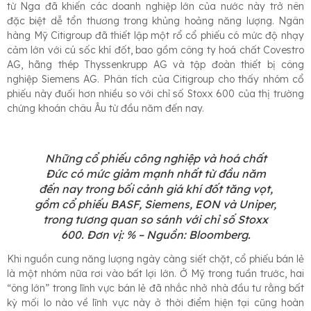
từ Nga đã khiến các doanh nghiệp lớn của nước này trở nên
đặc biệt dễ tổn thương trong khủng hoảng năng lượng. Ngân
hàng Mỹ Citigroup đã thiết lập một rổ cổ phiếu có mức độ nhạy
cảm lớn với cú sốc khí đốt, bao gồm công ty hoá chất Covestro
AG, hãng thép Thyssenkrupp AG và tập đoàn thiết bị công
nghiệp Siemens AG. Phân tích của Citigroup cho thấy nhóm cổ
phiếu này đuối hơn nhiều so với chỉ số Stoxx 600 của thị trường
chứng khoán châu Âu từ đầu năm đến nay.
Những cổ phiếu công nghiệp và hoá chất
Đức có mức giảm mạnh nhất từ đầu năm
đến nay trong bối cảnh giá khí đốt tăng vọt,
gồm cổ phiếu BASF, Siemens, EON và Uniper,
trong tương quan so sánh với chỉ số Stoxx
600. Đơn vị: % – Nguồn: Bloomberg.
Khi nguồn cung năng lượng ngày càng siết chặt, cổ phiếu bán lẻ
là một nhóm nữa rơi vào bất lợi lớn. Ở Mỹ trong tuần trước, hai
“ông lớn” trong lĩnh vực bán lẻ đã nhắc nhở nhà đầu tư rằng bất
kỳ mối lo nào về lĩnh vực này ở thời điểm hiện tại cũng hoàn