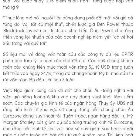
suất với bước nhảy 0,75 điểm phần trăm trong cuộc họp vào
tháng 9.
“Thực lòng mà nói, người tiêu dùng đang phải đối mặt với giá cả
tăng đối với tất cả mọi thứ”, chiến lược gia Ben Powell thuộc
BlackRock Investment Institute phát biểu. Ông Powell cho rằng
triển vọng lợi nhuận của các doanh nghiệp niêm yết “có vẻ hơi
xấu trong vài quý tới”.
Số liệu mới về dòng vốn toàn cầu của công ty dữ liệu EPFR
phản ánh tâm lý lo ngại của nhà đầu tư. Các quỹ chứng khoán
toàn cầu chứng kiến mức thoái vốn ròng 5,1 tỷ USD trong tuần
kết thúc vào ngày 24/8, trong đó chứng khoán Mỹ bị nhà đầu tư
rút vốn ròng lần đầu tiên sau 3 tuần.
Việc Nga giảm cung cấp khí đốt cho châu Âu đồng nghĩa với
việc giá năng lượng ở khu vực này đang vượt khỏi tầm kiểm
soát. Các chuyên gia kinh tế của ngân hàng Thuỵ Sỹ UBS nói
rằng nền kinh tế khu vực sử dụng đồng tiền chung châu Âu
Eurozone đang suy thoái rồi. Tuần trước, ngân hàng đầu tư Mỹ
Morgan Stanley cắt giảm dự báo tăng trưởng kinh tế Eurozone,
cho rằng nền kinh tế khu vực này sẽ suy giảm sâu hơn so với
mức dự báo trước đó, bắt đầu từ quý 4 năm nay. Tại Anh, hoá