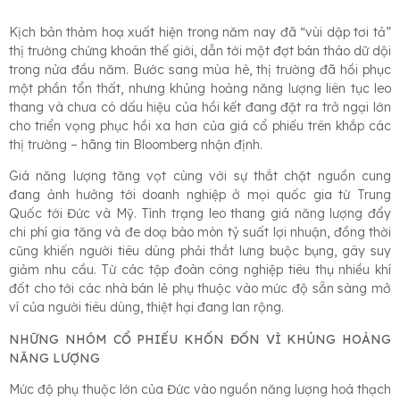
Kịch bản thảm hoạ xuất hiện trong năm nay đã “vùi dập tơi tả”
thị trường chứng khoán thế giới, dẫn tới một đợt bán tháo dữ dội
trong nửa đầu năm. Bước sang mùa hè, thị trường đã hồi phục
một phần tổn thất, nhưng khủng hoảng năng lượng liên tục leo
thang và chưa có dấu hiệu của hồi kết đang đặt ra trở ngại lớn
cho triển vọng phục hồi xa hơn của giá cổ phiếu trên khắp các
thị trường – hãng tin Bloomberg nhận định.
Giá năng lượng tăng vọt cùng với sự thắt chặt nguồn cung
đang ảnh hưởng tới doanh nghiệp ở mọi quốc gia từ Trung
Quốc tới Đức và Mỹ. Tình trạng leo thang giá năng lượng đẩy
chi phí gia tăng và đe doạ bào mòn tỷ suất lợi nhuận, đồng thời
cũng khiến người tiêu dùng phải thắt lưng buộc bụng, gây suy
giảm nhu cầu. Từ các tập đoàn công nghiệp tiêu thụ nhiều khí
đốt cho tới các nhà bán lẻ phụ thuộc vào mức độ sẵn sàng mở
ví của người tiêu dùng, thiệt hại đang lan rộng.
NHỮNG NHÓM CỔ PHIẾU KHỐN ĐỐN VÌ KHỦNG HOẢNG
NĂNG LƯỢNG
Mức độ phụ thuộc lớn của Đức vào nguồn năng lượng hoá thạch