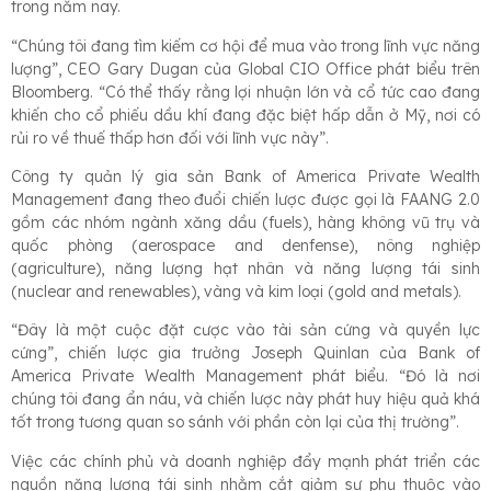
trong năm nay.
“Chúng tôi đang tìm kiếm cơ hội để mua vào trong lĩnh vực năng
lượng”, CEO Gary Dugan của Global CIO Office phát biểu trên
Bloomberg. “Có thể thấy rằng lợi nhuận lớn và cổ tức cao đang
khiến cho cổ phiếu dầu khí đang đặc biệt hấp dẫn ở Mỹ, nơi có
rủi ro về thuế thấp hơn đối với lĩnh vực này”.
Công ty quản lý gia sản Bank of America Private Wealth
Management đang theo đuổi chiến lược được gọi là FAANG 2.0
gồm các nhóm ngành xăng dầu (fuels), hàng không vũ trụ và
quốc phòng (aerospace and denfense), nông nghiệp
(agriculture), năng lượng hạt nhân và năng lượng tái sinh
(nuclear and renewables), vàng và kim loại (gold and metals).
“Đây là một cuộc đặt cược vào tài sản cứng và quyền lực
cứng”, chiến lược gia trưởng Joseph Quinlan của Bank of
America Private Wealth Management phát biểu. “Đó là nơi
chúng tôi đang ẩn náu, và chiến lược này phát huy hiệu quả khá
tốt trong tương quan so sánh với phần còn lại của thị trường”.
Việc các chính phủ và doanh nghiệp đẩy mạnh phát triển các
nguồn năng lượng tái sinh nhằm cắt giảm sự phụ thuộc vào