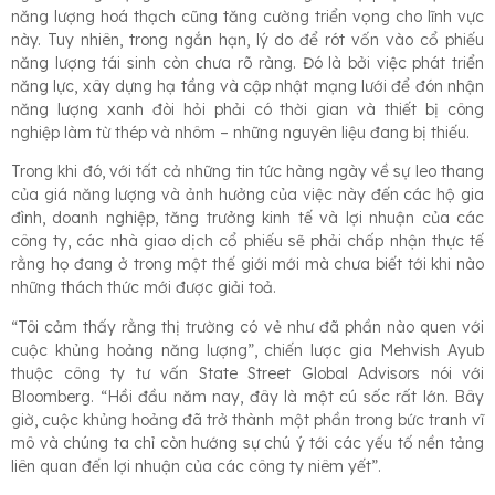
năng lượng hoá thạch cũng tăng cường triển vọng cho lĩnh vực
này. Tuy nhiên, trong ngắn hạn, lý do để rót vốn vào cổ phiếu
năng lượng tái sinh còn chưa rõ ràng. Đó là bởi việc phát triển
năng lực, xây dựng hạ tầng và cập nhật mạng lưới để đón nhận
năng lượng xanh đòi hỏi phải có thời gian và thiết bị công
nghiệp làm từ thép và nhôm – những nguyên liệu đang bị thiếu.
Trong khi đó, với tất cả những tin tức hàng ngày về sự leo thang
của giá năng lượng và ảnh hưởng của việc này đến các hộ gia
đình, doanh nghiệp, tăng trưởng kinh tế và lợi nhuận của các
công ty, các nhà giao dịch cổ phiếu sẽ phải chấp nhận thực tế
rằng họ đang ở trong một thế giới mới mà chưa biết tới khi nào
những thách thức mới được giải toả.
“Tôi cảm thấy rằng thị trường có vẻ như đã phần nào quen với
cuộc khủng hoảng năng lượng”, chiến lược gia Mehvish Ayub
thuộc công ty tư vấn State Street Global Advisors nói với
Bloomberg. “Hồi đầu năm nay, đây là một cú sốc rất lớn. Bây
giờ, cuộc khủng hoảng đã trở thành một phần trong bức tranh vĩ
mô và chúng ta chỉ còn hướng sự chú ý tới các yếu tố nền tảng
liên quan đến lợi nhuận của các công ty niêm yết”.