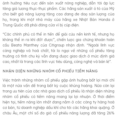
ảnh hưởng tiêu cực đến sản xuất nông nghiệp, dẫn tới áp lực
tăng giá lương thực-thực phẩm. Các hãng sản xuất ô tô của Mỹ
cho biết giá năng lượng tăng cao đang đe doạ sản lượng của
họ, trong khi một nhà máy của hãng xe Nhật Bản Honda ở
Trung Quốc đã phải đóng cửa vì bị cúp điện.
“Các chính phủ có thể in tiền để giải cứu nền kinh tế, nhưng họ
không thể in ra khí đốt được”, chiến lược gia chứng khoán toàn
cầu Beata Manthey của Citigroup nhận định. “Ngoài lĩnh vực
công nghiệp và hoá chất, tôi lo ngại về những cổ phiếu tăng
trưởng có tính chu kỳ vẫn đang được giao dịch ở mức định giá
cao, nhất là trong các lĩnh vực tiêu dùng, công nghệ và bán lẻ”.
NHẬN DIỆN NHỮNG NHÓM CỔ PHIẾU TIỀM NĂNG
Việc tránh những nhóm cổ phiếu gặp ảnh hưởng bất lợi mới chỉ
là một nửa vấn đề trong bất kỳ cuộc khủng hoảng. Nửa còn lại
trong ưu tiên của các nhà giao dịch cổ phiếu là nhận diện những
nhóm cổ phiếu có tiềm năng mang lại lợi nhuận. Ở thời điểm
hiện tại, tiềm năng lớn nhất đang nằm ở các công ty hàng hoá
cơ bản, từ doanh nghiệp dầu khí cho tới các hãng khai quặng. Ở
châu Âu, một chỉ số đo giá cổ phiếu năng lượng đã tăng 26%