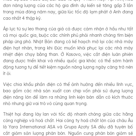
đơn năng lượng của các hộ gia đình dự kiến sẽ tăng gấp 3 lần
trong mùa đông năm nay, giữa lúc tốc độ lạm phát ở Anh đang
cao nhất 4 thập kỷ.
Áp lực từ sự leo thang của giá cả được cảm nhận ở hầu như tất
cả mọi quốc gia, buộc các chính phủ phải nhanh chóng tìm biện
pháp ứng phó. Nhật Bản đang có kế hoạch mở lại các nhà máy
điện hạt nhân, trong khi Đức muốn khôi phục lại các nhà máy
nhiệt điện chạy bằng than. Ở Kosovo, việc cắt điện luân phiên
đang được triển khai và nhiều quốc gia khác có thể sớm hành
động tương tự để tiết kiệm nguồn năng lượng ngày càng trở nên
ít ỏi.
Việc chia khẩu phần điện có thể ảnh hưởng đến nhiều lĩnh vực,
bao gồm các nhà sản xuất con chip vốn phải sử dụng lượng
điện năng lớn để làm ra những linh kiện bán dẫn có kích thước
nhỏ nhưng giữ vai trò vô cùng quan trọng.
Thiệt hại đang lây lan với tốc độ nhanh chóng giữa các hãng
công nghiệp và hoá chất. Hai công ty hoá chất lớn của châu Âu
là Yara International ASA và Grupa Azoty SA đều đã tuyên bố
cắt giảm sản lượng phân bón. Nguồn cung phân bón giảm sẽ