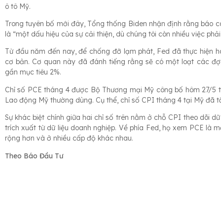
ô tô Mỹ.
Trong tuyên bố mới đây, Tổng thống Biden nhận định rằng báo cáo
là “một dấu hiệu của sự cải thiện, dù chúng tôi còn nhiều việc phải
Từ đầu năm đến nay, để chống đỡ lạm phát, Fed đã thực hiện hai
cơ bản. Cơ quan này đã đánh tiếng rằng sẽ có một loạt các đợt 
gần mục tiêu 2%.
Chỉ số PCE tháng 4 được Bộ Thương mại Mỹ công bố hôm 27/5 th
Lao động Mỹ thường dùng. Cụ thể, chỉ số CPI tháng 4 tại Mỹ đã t
Sự khác biệt chính giữa hai chỉ số trên nằm ở chỗ CPI theo dõi dữ
trích xuất từ dữ liệu doanh nghiệp. Về phía Fed, họ xem PCE là 
rộng hơn và ở nhiều cấp độ khác nhau.
Theo Báo Đầu Tư