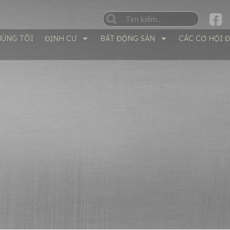
HÚNG TÔI
ĐỊNH CƯ
BẤT ĐỘNG SẢN
CÁC CƠ HỘI 