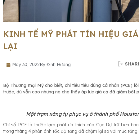
KINH TẾ MỸ PHÁT TÍN HIỆU GI
LẠI
May 30, 2022
By
Đinh Hương
Bộ Thương mại Mỹ cho biết, chi tiêu tiêu dùng cá nhân (PCE) lõ
trước, dù vẫn cao nhưng nó cho thấy áp lực giá cả đã giảm bớt 
Một trạm xăng tự phục vụ ở thành phố Houston
Chỉ số PCE là thước lạm phát ưa thích của Cục Dự trữ Liên ba
trong tháng 4 phản ánh tốc độ tăng đã chậm lại so với mức tăng 