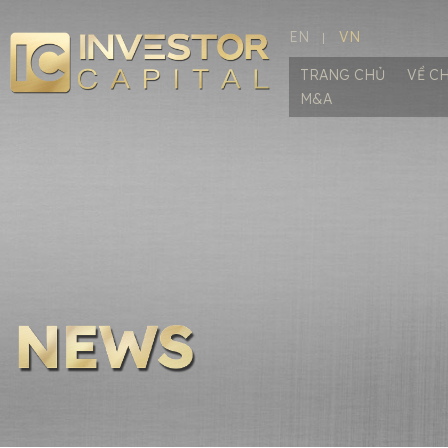
EN
VN
TRANG CHỦ
VỀ C
M&A