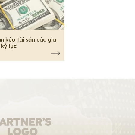
n kéo tài sản các gia
 kỷ lục