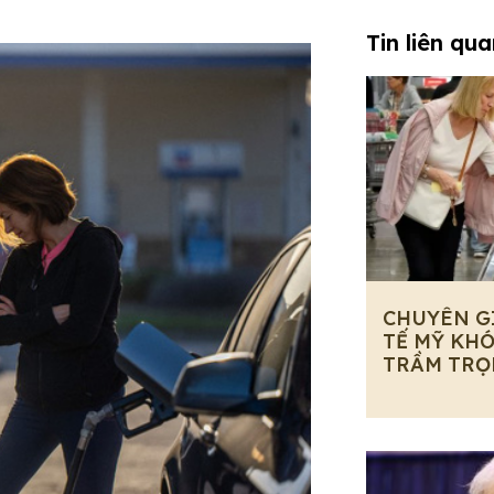
Tin liên qu
CHUYÊN G
TẾ MỸ KHÓ
TRẦM TRỌ