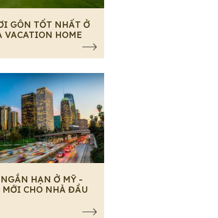
ƠI GÔN TỐT NHẤT Ở
A VACATION HOME
 NGẮN HẠN Ở MỸ -
 MỚI CHO NHÀ ĐẦU