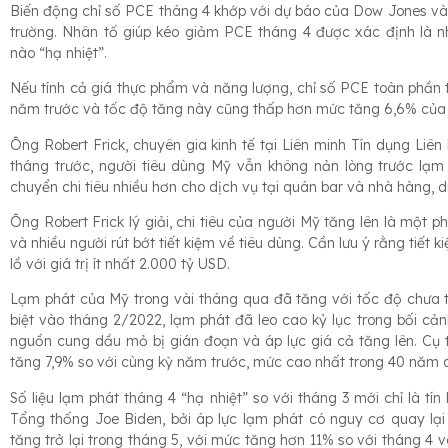
Biến động chỉ số PCE tháng 4 khớp với dự báo của Dow Jones và 
trường. Nhân tố giúp kéo giảm PCE tháng 4 được xác định là n
nào “hạ nhiệt”.
Nếu tính cả giá thực phẩm và năng lượng, chỉ số PCE toàn phần 
năm trước và tốc độ tăng này cũng thấp hơn mức tăng 6,6% của 
Ông Robert Frick, chuyên gia kinh tế tại Liên minh Tín dụng Liê
tháng trước, người tiêu dùng Mỹ vẫn không nản lòng trước lạm
chuyển chi tiêu nhiều hơn cho dịch vụ tại quán bar và nhà hàng, du lị
Ông Robert Frick lý giải, chi tiêu của người Mỹ tăng lên là một 
và nhiều người rút bớt tiết kiệm về tiêu dùng. Cần lưu ý rằng tiết
lồ với giá trị ít nhất 2.000 tỷ USD.
Lạm phát của Mỹ trong vài tháng qua đã tăng với tốc độ chưa 
biệt vào tháng 2/2022, lạm phát đã leo cao kỷ lục trong bối cả
nguồn cung dầu mỏ bị gián đoạn và áp lực giá cả tăng lên. Cụ t
tăng 7,9% so với cùng kỳ năm trước, mức cao nhất trong 40 năm 
Số liệu lạm phát tháng 4 “hạ nhiệt” so với tháng 3 mới chỉ là tín
Tổng thống Joe Biden, bởi áp lực lạm phát có nguy cơ quay lại
tăng trở lại trong tháng 5, với mức tăng hơn 11% so với tháng 4 