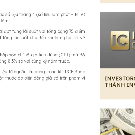
 số liệu tháng 4 (số liệu lạm phát – BTV)
 làm”.
 đợt tăng lãi suất với tổng cộng 75 điểm
tăng lãi suất cho đến khi lạm phát lùi về
ấp hơn chỉ số giá tiêu dùng (CPI) mà Bộ
ăng 8,3% so với cùng kỳ năm trước.
 liệu từ người tiêu dùng trong khi PCE được
INVESTOR
một thước đo biến động giá cả trên phạm vi
THÀNH IN