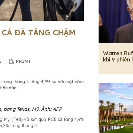
Á CẢ ĐÃ TĂNG CHẬM
Warren Buf
khí 9 phiên 
i trong tháng 4 tăng 4,9% so với một năm
phần nào.
, bang Texas, Mỹ. Ảnh: AFP
ng Mỹ (Fed) và kết quả PCE lõi tăng 4,9%
5,2% trong tháng 3.