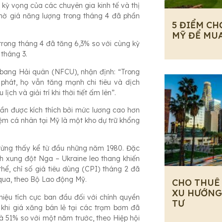
kỳ vọng của các chuyên gia kinh tế và thị
hờ giá năng lượng trong tháng 4 đã phần
5 ĐIỂM CH
MỸ ĐỂ MU
trong tháng 4 đã tăng 6,3% so với cùng kỳ
tháng 3.
n bang Hải quân (NFCU), nhận định: “Trong
 phát, họ vẫn tăng mạnh chi tiêu và dịch
ch và giải trí khi thời tiết ấm lên”.
phần được kích thích bởi mức lương cao hơn
 kiệm cá nhân tại Mỹ là một kho dự trữ khổng
từng thấy kể từ đầu những năm 1980. Đặc
nh xung đột Nga – Ukraine leo thang khiến
hể, chỉ số giá tiêu dùng (CPI) tháng 2 đã
qua, theo Bộ Lao động Mỹ.
CHO THUÊ
XU HƯỚNG
 hiệu tích cực ban đầu đối với chính quyền
TƯ
 khi giá xăng bán lẻ tại các trạm bơm đã
và 51% so với một năm trước, theo Hiệp hội