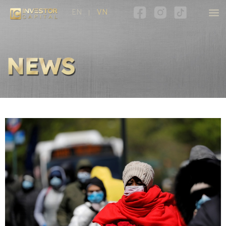
EN
VN