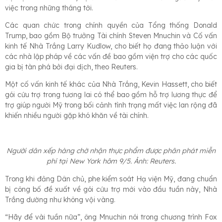
việc trong những tháng tới.
Các quan chức trong chính quyền của Tổng thống Donald
Trump, bao gồm Bộ trưởng Tài chính Steven Mnuchin và Cố vấn
kinh tế Nhà Trắng Larry Kudlow, cho biết họ đang thảo luận với
các nhà lập pháp về các vấn đề bao gồm viện trợ cho các quốc
gia bị tàn phá bởi đại dịch, theo Reuters.
Một cố vấn kinh tế khác của Nhà Trắng, Kevin Hassett, cho biết
gói cứu trợ trong tương lai có thể bao gồm hỗ trợ lương thực để
trợ giúp người Mỹ trong bối cảnh tình trạng mất việc lan rộng đã
khiến nhiều người gặp khó khăn về tài chính.
Người dân xếp hàng chờ nhận thực phẩm được phân phát miễn
phí tại New York hôm 9/5. Ảnh: Reuters.
Trong khi đảng Dân chủ, phe kiểm soát Hạ viện Mỹ, đang chuẩn
bị công bố đề xuất về gói cứu trợ mới vào đầu tuần này, Nhà
Trắng dường như không vội vàng.
“Hãy để vài tuần nữa”, ông Mnuchin nói trong chương trình Fox