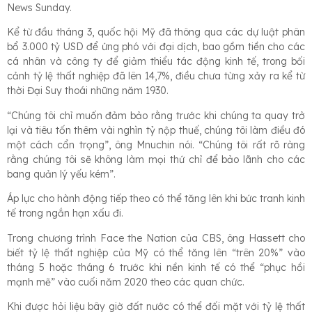
News Sunday.
Kể từ đầu tháng 3, quốc hội Mỹ đã thông qua các dự luật phân
bổ 3.000 tỷ USD để ứng phó với đại dịch, bao gồm tiền cho các
cá nhân và công ty để giảm thiểu tác động kinh tế, trong bối
cảnh tỷ lệ thất nghiệp đã lên 14,7%, điều chưa từng xảy ra kể từ
thời Đại Suy thoái những năm 1930.
“Chúng tôi chỉ muốn đảm bảo rằng trước khi chúng ta quay trở
lại và tiêu tốn thêm vài nghìn tỷ nộp thuế, chúng tôi làm điều đó
một cách cẩn trọng”, ông Mnuchin nói. “Chúng tôi rất rõ ràng
rằng chúng tôi sẽ không làm mọi thứ chỉ để bảo lãnh cho các
bang quản lý yếu kém”.
Áp lực cho hành động tiếp theo có thể tăng lên khi bức tranh kinh
tế trong ngắn hạn xấu đi.
Trong chương trình Face the Nation của CBS, ông Hassett cho
biết tỷ lệ thất nghiệp của Mỹ có thể tăng lên “trên 20%” vào
tháng 5 hoặc tháng 6 trước khi nền kinh tế có thể “phục hồi
mạnh mẽ” vào cuối năm 2020 theo các quan chức.
Khi được hỏi liệu bây giờ đất nước có thể đối mặt với tỷ lệ thất