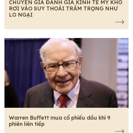
CHUYÊN GIA ĐÁNH GIÁ KINH TẾ MỸ KHÓ
RƠI VÀO SUY THOÁI TRẦM TRỌNG NHƯ
LO NGẠI
Warren Buffett mua cổ phiếu dầu khí 9
phiên liên tiếp