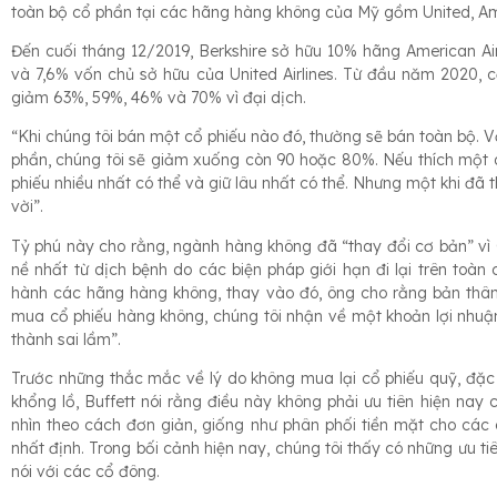
toàn bộ cổ phần tại các hãng hàng không của Mỹ gồm United, Amer
Đến cuối tháng 12/2019, Berkshire sở hữu 10% hãng American Airl
và 7,6% vốn chủ sở hữu của United Airlines. Từ đầu năm 2020, 
giảm 63%, 59%, 46% và 70% vì đại dịch.
“Khi chúng tôi bán một cổ phiếu nào đó, thường sẽ bán toàn bộ.
phần, chúng tôi sẽ giảm xuống còn 90 hoặc 80%. Nếu thích một 
phiếu nhiều nhất có thể và giữ lâu nhất có thể. Nhưng một khi đã 
vời”.
Tỷ phú này cho rằng, ngành hàng không đã “thay đổi cơ bản” vì 
nề nhất từ dịch bệnh do các biện pháp giới hạn đi lại trên toàn 
hành các hãng hàng không, thay vào đó, ông cho rằng bản thân 
mua cổ phiếu hàng không, chúng tôi nhận về một khoản lợi nhuận
thành sai lầm”.
Trước những thắc mắc về lý do không mua lại cổ phiếu quỹ, đặc b
khổng lồ, Buffett nói rằng điều này không phải ưu tiên hiện nay 
nhìn theo cách đơn giản, giống như phân phối tiền mặt cho các 
nhất định. Trong bối cảnh hiện nay, chúng tôi thấy có những ưu tiê
nói với các cổ đông.