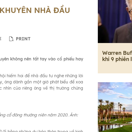
 KHUYÊN NHÀ ĐẦU
Warren Buf
khí 9 phiên 
huyên không nên tất tay vào cổ phiếu hay
ội hiếm hoi để nhà đầu tư nghe những lời
ay, ông dành gần một giờ phát biểu để xoa
c nhìn của riêng ông về thị trường chứng
đồng cổ đông thường niên năm 2020. Ảnh:
 2/5 bằng những dự báo thận trọng về kinh