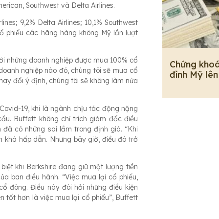
ican, Southwest và Delta Airlines.
ines; 9,2% Delta Airlines; 10,1% Southwest
cổ phiếu các hãng hàng không Mỹ lần lượt
 Với những doanh nghiệp được mua 100% cổ
Chứng khoá
doanh nghiệp nào đó, chúng tôi sẽ mua cổ
đình Mỹ lên
thay đổi ý định, chúng tôi sẽ không làm nửa
Covid-19, khi là ngành chịu tác động nặng
cầu. Buffett không chỉ trích giám đốc điều
đã có những sai lầm trong định giá. “Khi
 khá hấp dẫn. Nhưng bây giờ, điều đó trở
iệt khi Berkshire đang giữ một lượng tiền
của ban điều hành. “Việc mua lại cổ phiếu,
cổ đông. Điều này đòi hỏi những điều kiện
n tốt hơn là việc mua lại cổ phiếu”, Buffett