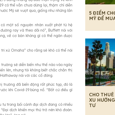
 có thể vẫn chưa dừng lại, thậm chí diễn
g nước Mỹ sẽ vượt qua, giống như những lần
5 ĐIỂM CH
MỸ ĐỂ MU
 có một số nguyên nhân xuất phát từ hệ
đường ray và theo dõi nó”, Buffett nói với
rằng, về cơ bản không gì có thể ngăn được
 tri xứ Omaha” cho rằng sẽ khó có thể nói
thị trường sẽ diễn biến như thế nào vào ngày
tiến lên, nhưng tôi không biết chắc chắn thị
 Hathaway nói với các cổ đông.
ị trường đã biến động rất phức tạp, đó là
rước khi Covid-19 bùng nổ. “Bất cứ điều gì
CHO THUÊ
XU HƯỚNG
u tư trong bối cảnh đại dịch đang có nhiều
TƯ
 “Đại dịch khiến mọi thứ trở nên khó đoán.