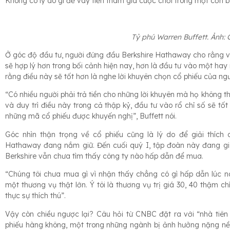
Không có lý do gì để vay tiền tham gia cuộc chơi trong một cơn bã
Tỷ phú Warren Buffett. Ảnh:
Ở góc độ đầu tư, người đứng đầu Berkshire Hathaway cho rằng v
sẽ hợp lý hơn trong bối cảnh hiện nay, hơn là đầu tư vào một hay 
rằng điều này sẽ tốt hơn là nghe lời khuyên chọn cổ phiếu của ng
“Có nhiều người phải trả tiền cho những lời khuyên mà họ không 
và duy trì điều này trong cả thập kỷ, đầu tư vào rổ chỉ số sẽ tốt
những mã cổ phiếu được khuyến nghị”, Buffett nói.
Góc nhìn thận trọng về cổ phiếu cũng là lý do để giải thích 
Hathaway đang nắm giữ. Đến cuối quý I, tập đoàn này đang giữ 
Berkshire vẫn chưa tìm thấy công ty nào hấp dẫn để mua.
“Chúng tôi chưa mua gì vì nhận thấy chẳng có gì hấp dẫn lúc nà
một thương vụ thật lớn. Ý tôi là thương vụ trị giá 30, 40 thậm 
thực sự thích thú”.
Vậy còn chiều ngược lại? Câu hỏi từ CNBC đặt ra với “nhà tiên
phiếu hàng không, một trong những ngành bị ảnh hưởng nặng nề n