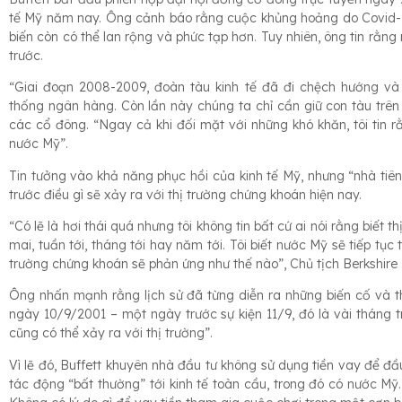
tế Mỹ năm nay. Ông cảnh báo rằng cuộc khủng hoảng do Covid-19
biến còn có thể lan rộng và phức tạp hơn. Tuy nhiên, ông tin rằn
trước.
“Giai đoạn 2008-2009, đoàn tàu kinh tế đã đi chệch hướng và
thống ngân hàng. Còn lần này chúng ta chỉ cần giữ con tàu trên 
các cổ đông. “Ngay cả khi đối mặt với những khó khăn, tôi tin 
nước Mỹ”.
Tin tưởng vào khả năng phục hồi của kinh tế Mỹ, nhưng “nhà tiên
trước điều gì sẽ xảy ra với thị trường chứng khoán hiện nay.
“Có lẽ là hơi thái quá nhưng tôi không tin bất cứ ai nói rằng biết 
mai, tuần tới, tháng tới hay năm tới. Tôi biết nước Mỹ sẽ tiếp tục 
trường chứng khoán sẽ phản ứng như thế nào”, Chủ tịch Berkshire
Ông nhấn mạnh rằng lịch sử đã từng diễn ra những biến cố và th
ngày 10/9/2001 – một ngày trước sự kiện 11/9, đó là vài tháng t
cũng có thể xảy ra với thị trường”.
Vì lẽ đó, Buffett khuyên nhà đầu tư không sử dụng tiền vay để đầ
tác động “bất thường” tới kinh tế toàn cầu, trong đó có nước Mỹ.