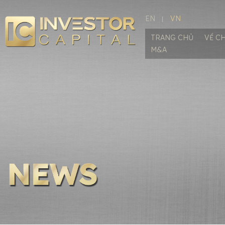
EN
VN
TRANG CHỦ
VỀ C
M&A