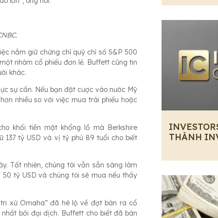
o lớn”, ông nói.
 CNBC.
iệc nắm giữ chứng chỉ quỹ chỉ số S&P 500
một nhóm cổ phiếu đơn lẻ. Buffett cũng tin
ười khác.
thực sự cần. Nếu bạn đặt cược vào nước Mỹ
 hơn nhiều so với việc mua trái phiếu hoặc
INVESTOR
cho khối tiền mặt khổng lồ mà Berkshire
THÀNH IN
137 tỷ USD và vị tỷ phú 89 tuổi cho biết
y. Tất nhiên, chúng tôi vẫn sẵn sàng làm
chí 50 tỷ USD và chúng tôi sẽ mua nếu thấy
 tri xứ Omaha” đã hé lộ về đợt bán ra cổ
hất bởi đại dịch. Buffett cho biết đã bán