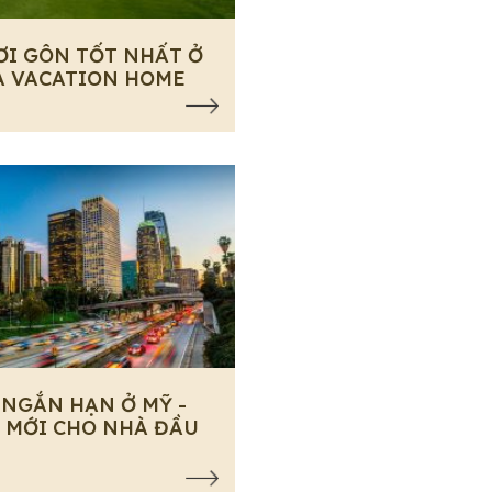
ƠI GÔN TỐT NHẤT Ở
A VACATION HOME
 NGẮN HẠN Ở MỸ -
 MỚI CHO NHÀ ĐẦU