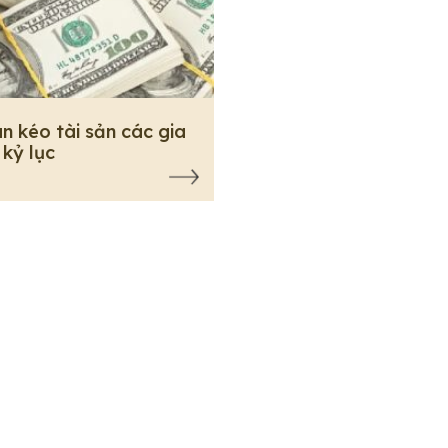
n kéo tài sản các gia
 kỷ lục