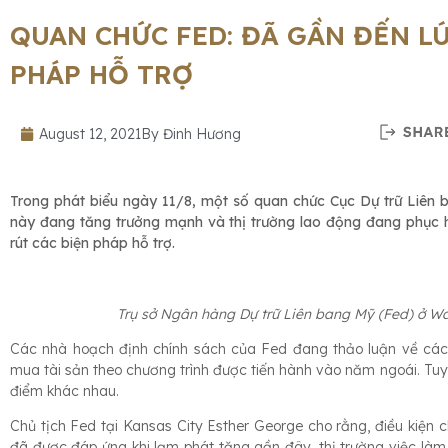
QUAN CHỨC FED: ĐÃ GẦN ĐẾN LÚ
PHÁP HỖ TRỢ
August 12, 2021
By
Đinh Hương
Trong phát biểu ngày 11/8, một số quan chức Cục Dự trữ Liên 
này đang tăng trưởng mạnh và thị trường lao động đang phục h
rút các biện pháp hỗ trợ.
Trụ sở Ngân hàng Dự trữ Liên bang Mỹ (Fed) ở Wa
Các nhà hoạch định chính sách của Fed đang thảo luận về các
mua tài sản theo chương trình được tiến hành vào năm ngoái. Tu
điểm khác nhau.
Chủ tịch Fed tại Kansas City Esther George cho rằng, điều kiện 
đã được đáp ứng khi lạm phát tăng gần đây, thị trường việc làm