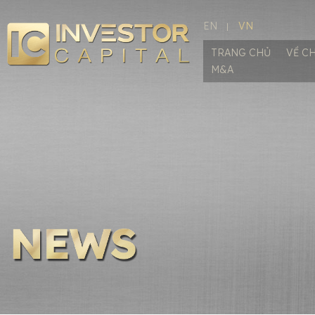
EN
VN
TRANG CHỦ
VỀ C
M&A