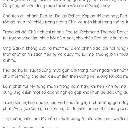
Ông ủng hộ việc dừng mua tài sản với các điều kiện này.
Chủ tịch chi nhánh Fed tại Dallas Robert Kaplan thì cho hay, Fe
tốc độ mua trái phiếu trong tháng Chín và triển khai trong tháng 1
Trong khi đó, Chủ tịch chi nhánh Fed tại Richmond Thomas Barki
thị trường việc làm phục hồi đủ mạnh, cho phép Fed bắt đầu rút dầ
Ông Barkin không đưa ra một thời điểm chính xác, chỉ nói rằng k
thắt chặt chính sách tiền tệ và quay trở lại môi trường bình thư
kinh tế.
Fed đã hạ lãi suất xuống mức gần 0% trong năm ngoái và nhất trí
phủ mỗi tháng cho đến khi đạt tiến triển đáng kể hướng tới các mụ
Lạm phát tại Mỹ tăng mạnh trong năm nay, khi nền kinh tế mở 
cung ứng khiến một số doanh nghiệp gặp khó khăn để đáp ứng đư
Trong khi một số quan chức Fed cho rằng lạm phát tăng gần đâ
phát 2%, việc đánh giá nhiệm vụ tối đa việc làm có thể không rõ r
Thị trường việc làm Mỹ vẫn thiếu khoảng 6 triệu việc làm so với m