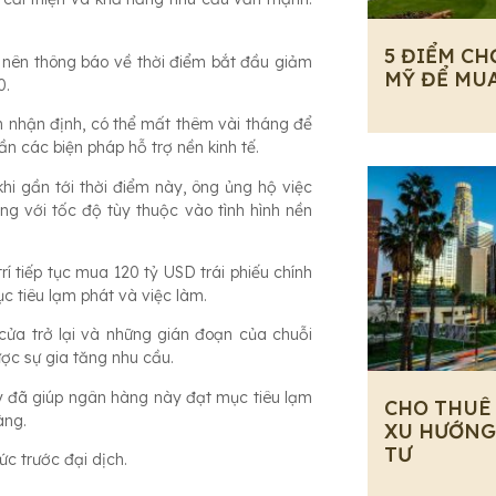
5 ĐIỂM CH
d nên thông báo về thời điểm bắt đầu giảm
MỸ ĐỂ MU
0.
n nhận định, có thể mất thêm vài tháng để
n các biện pháp hỗ trợ nền kinh tế.
hi gần tới thời điểm này, ông ủng hộ việc
ờng với tốc độ tùy thuộc vào tình hình nền
 tiếp tục mua 120 tỷ USD trái phiếu chính
c tiêu lạm phát và việc làm.
cửa trở lại và những gián đoạn của chuỗi
ợc sự gia tăng nhu cầu.
y đã giúp ngân hàng này đạt mục tiêu lạm
CHO THUÊ
àng.
XU HƯỚNG
TƯ
ức trước đại dịch.