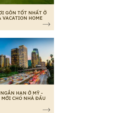
ƠI GÔN TỐT NHẤT Ở
A VACATION HOME
 NGẮN HẠN Ở MỸ -
 MỚI CHO NHÀ ĐẦU