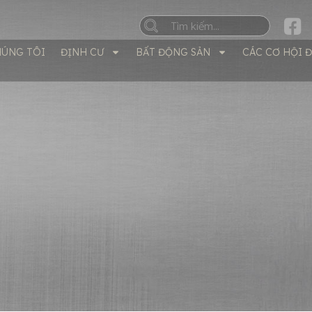
HÚNG TÔI
ĐỊNH CƯ
BẤT ĐỘNG SẢN
CÁC CƠ HỘI 