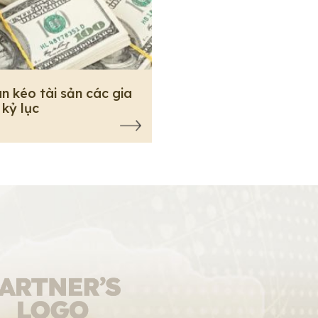
n kéo tài sản các gia
 kỷ lục