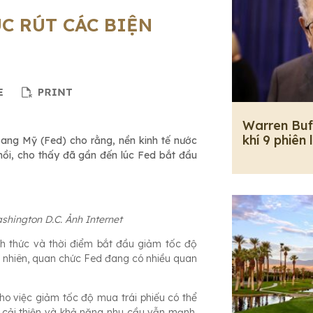
C RÚT CÁC BIỆN
Warren Buf
khí 9 phiên 
bang Mỹ (Fed) cho rằng, nền kinh tế nước
ồi, cho thấy đã gần đến lúc Fed bắt đầu
shington D.C. Ảnh Internet
h thức và thời điểm bắt đầu giảm tốc độ
y nhiên, quan chức Fed đang có nhiều quan
cho việc giảm tốc độ mua trái phiếu có thể
 cải thiện và khả năng nhu cầu vẫn mạnh.