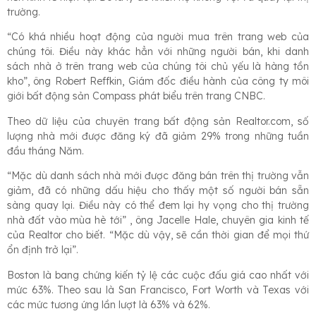
trường.
“Có khá nhiều hoạt động của người mua trên trang web của
chúng tôi. Điều này khác hẳn với những người bán, khi danh
sách nhà ở trên trang web của chúng tôi chủ yếu là hàng tồn
kho”, ông Robert Reffkin, Giám đốc điều hành của công ty môi
giới bất động sản Compass phát biểu trên trang CNBC.
Theo dữ liệu của chuyên trang bất động sản Realtor.com, số
lượng nhà mới được đăng ký đã giảm 29% trong những tuần
đầu tháng Năm.
“Mặc dù danh sách nhà mới được đăng bán trên thị trường vẫn
giảm, đã có những dấu hiệu cho thấy một số người bán sẵn
sàng quay lại. Điều này có thể đem lại hy vọng cho thị trường
nhà đất vào mùa hè tới” , ông Jacelle Hale, chuyên gia kinh tế
của Realtor cho biết. “Mặc dù vậy, sẽ cần thời gian để mọi thứ
ổn định trở lại”.
Boston là bang chứng kiến tỷ lệ các cuộc đấu giá cao nhất với
mức 63%. Theo sau là San Francisco, Fort Worth và Texas với
các mức tương ứng lần lượt là 63% và 62%.