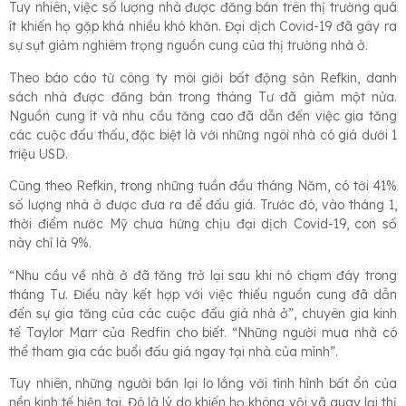
Tuy nhiên, việc số lượng nhà được đăng bán trên thị trường quá
ít khiến họ gặp khá nhiều khó khăn. Đại dịch Covid-19 đã gây ra
sự sụt giảm nghiêm trọng nguồn cung của thị trường nhà ở.
Theo báo cáo từ công ty môi giới bất động sản Refkin, danh
sách nhà được đăng bán trong tháng Tư đã giảm một nửa.
Nguồn cung ít và nhu cầu tăng cao đã dẫn đến việc gia tăng
các cuộc đấu thấu, đặc biệt là với những ngôi nhà có giá dưới 1
triệu USD.
Cũng theo Refkin, trong những tuần đầu tháng Năm, có tới 41%
số lượng nhà ở được đưa ra để đấu giá. Trước đó, vào tháng 1,
thời điểm nước Mỹ chưa hứng chịu đại dịch Covid-19, con số
này chỉ là 9%.
“Nhu cầu về nhà ở đã tăng trở lại sau khi nó chạm đáy trong
tháng Tư. Điều này kết hợp với việc thiếu nguồn cung đã dẫn
đến sự gia tăng của các cuộc đấu giá nhà ở”, chuyên gia kinh
tế Taylor Marr của Redfin cho biết. “Những người mua nhà có
thể tham gia các buổi đấu giá ngay tại nhà của mình”.
Tuy nhiên, những người bán lại lo lắng với tình hình bất ổn của
nền kinh tế hiện tại. Đó là lý do khiến họ không vội vã quay lại thị