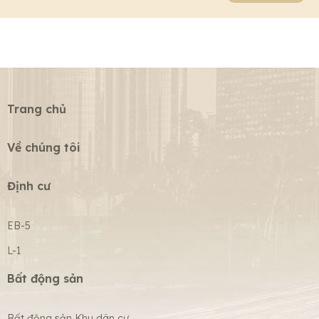
Trang chủ
Về chúng tôi
Định cư
EB-5
L-1
Bất động sản
Bất động sản Khu dân cư