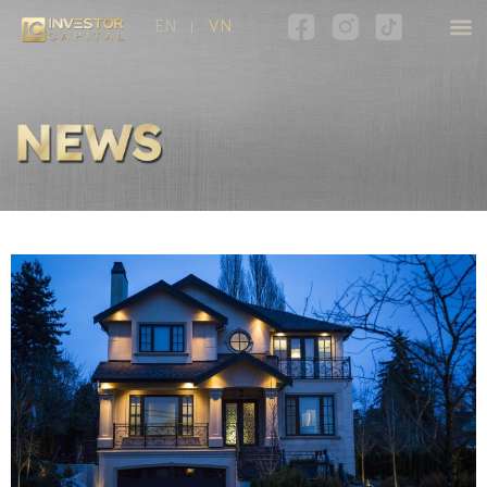
EN
VN