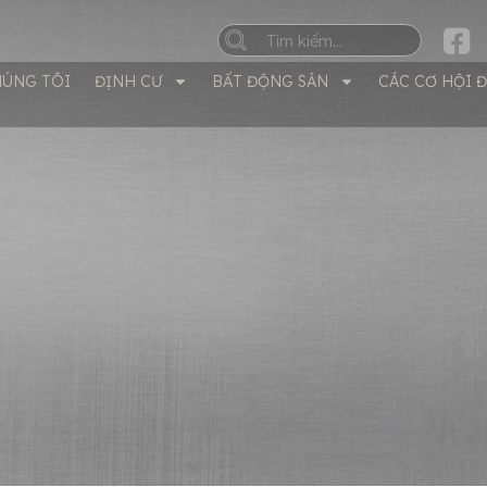
HÚNG TÔI
ĐỊNH CƯ
BẤT ĐỘNG SẢN
CÁC CƠ HỘI 