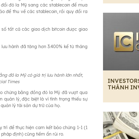
y đổi đô la Mỹ sang các stablecoin để mua
o để thu về các stablecoin, rồi quy đổi ra
 số tất cả các giao dịch bitcoin được giao
rị lưu hành đã tăng hơn 3.400% kể từ tháng
g đô la Mỹ có giá trị lưu hành lớn nhất,
INVESTOR
cial Times
THÀNH IN
 bảo chứng bằng đồng đô la Mỹ đã vượt qua
uản lý, đặc biệt là vì tình trạng thiếu sự
uản lý tài sản dự trữ của họ.
 trì để thực hiện cam kết bảo chứng 1-1 (1
 pháp định) cũng tiềm ẩn rủi ro.