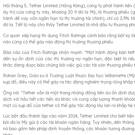
Hồi tháng 5, Tether Limited (Hồng Kông), công ty phát hành tiền ả
dự trữ của công ty này, khoảng 20 tỉ đô la Mỹ, là thương phiếu (
hành để vay vốn ngắn hạn từ thị trường tài chính), chỉ có 2,9% tà
đô la. Tiết lộ này cho thấy Tether Limited là nhà đầu tư thương phiế
Cơ quan xếp hạng tín dụng Fitch Ratings cảnh báo rằng bất kỳ là
nào cũng có thể gây náo động thị trường thương phiếu.
Báo cáo của Fitch Ratings nhấn mạnh: “Một hành động bán tether
đến sự ổn định của các thị trường nợ ngắn hạn, đặc biệt là nế
khác đang được bảo chứng bởi việc giữ các tài sản thương phiếu t
Rohan Grey, Giáo sư ở Trường Luật thuộc Đại học Willamette (Mỹ)
sụp đổ, điều này có thể gây ra tác động nghiêm trọng rộng khắp tr
Ông nói: “Tether vẫn là một trong những đồng tiền ảo ổn định đư
dịch với hầu hết các tiền ảo khác và cung cấp lượng thanh khoản
một cú sụp đổ của tether có thể gây tác động lây lan ra khắp hệ si
Lúc bắt đầu thành lập vào năm 2014, Tether Limited cho biết tiề
bởi đô la Mỹ gửi ở các tài khoản ngân hàng. Tuy nhiên, đến tháng 
nó bao gồm tiền pháp định truyền thống, các khoản tương đương t