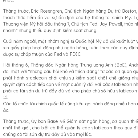
khác.
Tháng trước, Eric Rosengren, Chủ tịch Ngân hàng Dự trữ Boston,
thách thức tiềm ẩn với sự ổn định của hệ thống tài chính Mỹ. T
Thượng viện Mỹ hồi đầu tháng 7, Chủ tịch Fed, Jay Powell, thừa n
nhanh” nhưng thiếu quy định kiểm soát chúng.
Cuối năm ngoái, một nhóm nghị sĩ Quốc hội Mỹ đã đề xuất luật y
xin giấy phép hoạt động như ngân hàng, tuân theo các quy địn
được sự chấp thuận của Fed và FDIC.
Hồi tháng 6, Thống đốc Ngân hàng Trung ương Anh (BoE), Andre
đối mặt với “những câu hỏi khó và thích đáng” từ các cơ quan q
phát hành stablecoin phải chịu sự kiểm soát chặt chẽ giống n
quyết định cách tiếp cận về mặt quản lý đối với các stablecoin 
phải có tài sản dự trữ đầy đủ và cho phép chủ sở hữu stablecoin 
1:1.
Các tổ chức tài chính quốc tế cũng kêu gọi hành động nhiều hơn nữ
ảo.
Tháng trước, Ủy ban Basel về Giám sát ngân hàng, cơ quan thiế
nhất thế giới, cho biết có thể quản lý các stablecoin theo quy
chúng có tài sản dự trữ đầy đủ vào mọi lúc.