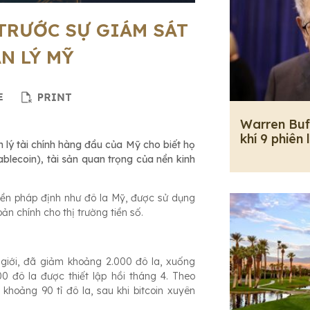
TRƯỚC SỰ GIÁM SÁT
N LÝ MỸ
Warren Buf
khí 9 phiên 
n lý tài chính hàng đầu của Mỹ cho biết họ
blecoin), tài sản quan trọng của nền kinh
tiền pháp định như đô la Mỹ, được sử dụng
ản chính cho thị trường tiền số.
 giới, đã giảm khoảng 2.000 đô la, xuống
 đô la được thiết lập hồi tháng 4. Theo
khoảng 90 tỉ đô la, sau khi bitcoin xuyên