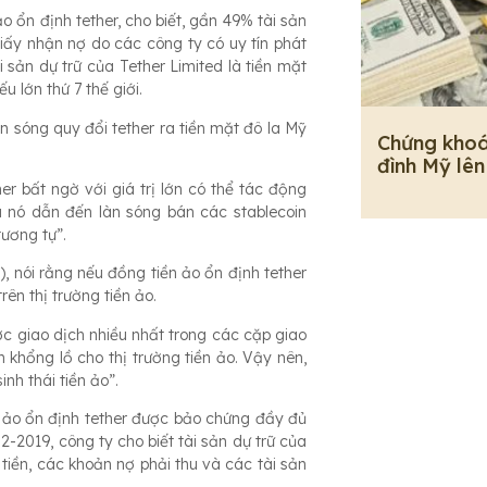
o ổn định tether, cho biết, gần 49% tài sản
giấy nhận nợ do các công ty có uy tín phát
i sản dự trữ của Tether Limited là tiền mặt
u lớn thứ 7 thế giới.
n sóng quy đổi tether ra tiền mặt đô la Mỹ
Chứng khoá
đình Mỹ lên
 bất ngờ với giá trị lớn có thể tác động
u nó dẫn đến làn sóng bán các stablecoin
ương tự”.
, nói rằng nếu đồng tiền ảo ổn định tether
ên thị trường tiền ảo.
ợc giao dịch nhiều nhất trong các cặp giao
 khổng lồ cho thị trường tiền ảo. Vậy nên,
nh thái tiền ảo”.
n ảo ổn định tether được bảo chứng đầy đủ
2-2019, công ty cho biết tài sản dự trữ của
iền, các khoản nợ phải thu và các tài sản