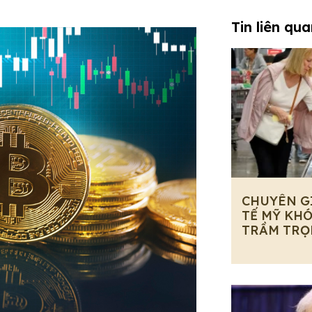
Tin liên qu
CHUYÊN G
TẾ MỸ KHÓ
TRẦM TRỌ