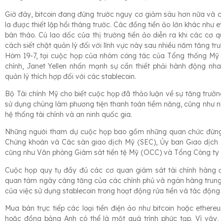
Giờ đây, bitcoin đang đứng trước nguy cơ giảm sâu hơn nữa và
la được thiết lập hồi tháng trước. Các đồng tiền ảo lớn khác như
bán tháo. Cú lao dốc của thị trường tiền ảo diễn ra khi các cơ 
cách siết chặt quản lý đối với lĩnh vực này sau nhiều năm tăng tr
Hôm 19-7, tại cuộc họp của nhóm công tác của Tổng thống Mỹ về
chính, Janet Yellen nhấn mạnh sự cần thiết phải hành động n
quản lý thích hợp đối với các stablecoin.
Bộ Tài chính Mỹ cho biết cuộc họp đã thảo luận về sự tăng trưở
sử dụng chúng làm phương tiện thanh toán tiềm năng, cũng như nhữ
hệ thống tài chính và an ninh quốc gia.
Những người tham dự cuộc họp bao gồm những quan chức đứng 
Chứng khoán và Các sàn giao dịch Mỹ (SEC), Ủy ban Giao dịch 
cũng như Văn phòng Giám sát tiền tệ Mỹ (OCC) và Tổng Công ty B
Cuộc họp quy tụ đầy đủ các cơ quan giám sát tài chính hàng 
quan tâm ngày càng tăng của các chính phủ và ngân hàng trung ư
của việc sử dụng stablecoin trong hoạt động rửa tiền và tác động 
Mua bán trực tiếp các loại tiền điện ảo như bitcoin hoặc ether
hoặc đồng bảng Anh có thể là một quá trình phức tạp. Vì vậy,