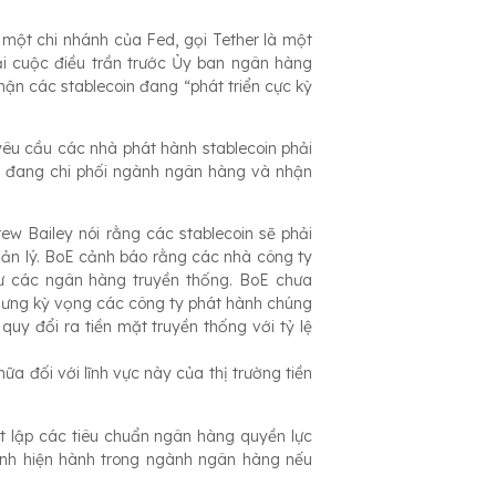
 một chi nhánh của Fed, gọi Tether là một
ại cuộc điều trần trước Ủy ban ngân hàng
hận các stablecoin đang “phát triển cực kỳ
êu cầu các nhà phát hành stablecoin phải
h đang chi phối ngành ngân hàng và nhận
w Bailey nói rằng các stablecoin sẽ phải
uản lý. BoE cảnh báo rằng các nhà công ty
hư các ngân hàng truyền thống. BoE chưa
nhưng kỳ vọng các công ty phát hành chúng
quy đổi ra tiền mặt truyền thống với tỷ lệ
a đối với lĩnh vực này của thị trường tiền
t lập các tiêu chuẩn ngân hàng quyền lực
 định hiện hành trong ngành ngân hàng nếu