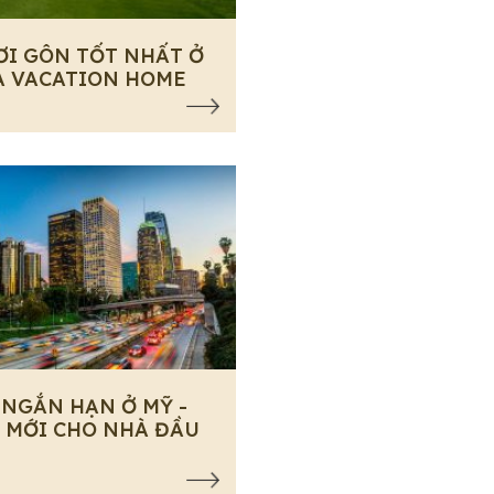
ƠI GÔN TỐT NHẤT Ở
A VACATION HOME
 NGẮN HẠN Ở MỸ -
 MỚI CHO NHÀ ĐẦU