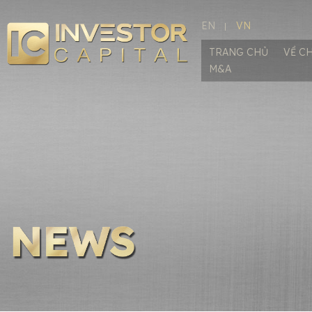
EN
VN
TRANG CHỦ
VỀ C
M&A