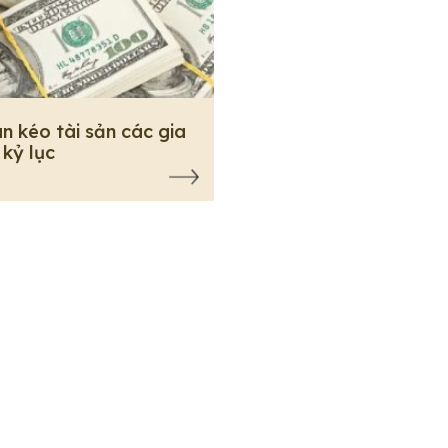
n kéo tài sản các gia
 kỷ lục