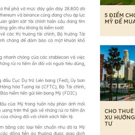
 có thể phá vỡ mức đáy gần đây 28.800 đô
5 ĐIỂM CH
 ethereum và binance cũng đang chịu áp lực
MỸ ĐỂ MU
quan giám sát tài chính toàn cầu đang tìm
ưởng gần như không bị kiểm soát.
 các thị trường tài chính, Bộ trưởng Tài
hanh chóng để đảm bảo có một khuôn khổ
ng nhanh chóng của các stablecoin và việc
ng rủi ro tiềm ẩn đối với người tiêu dùng,
đầu Cục Dự trữ Liên bang (Fed), Ủy ban
Hàng hóa Tương lai (CFTC), Bộ Tài chính,
ảo hiểm tiền gửi liên bang Mỹ (FDIC).
đầu của Mỹ trong tuần này phản ánh mối
ơng trên thế giới về những rủi ro tiềm ẩn
CHO THUÊ
của chúng đối với chính sách tiền tệ.
XU HƯỚNG
TƯ
eum bằng các loại tiền chuẩn như đô la Mỹ
 các đồng tiền ảo thường được giao dịch