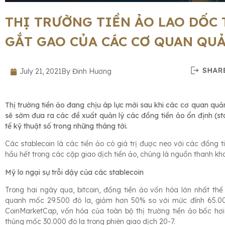
THỊ TRƯỜNG TIỀN ẢO LAO DỐC 
GẮT GAO CỦA CÁC CƠ QUAN QUẢ
July 21, 2021
By
Đinh Hương
Thị trường tiền ảo đang chịu áp lực mới sau khi các cơ quan quả
sẽ sớm đưa ra các đề xuất quản lý các đồng tiền ảo ổn định (sta
tế kỹ thuật số trong những tháng tới.
Các stablecoin là các tiền ảo có giá trị được neo với các đồng 
hầu hết trong các cặp giao dịch tiền ảo, chúng là nguồn thanh kho
Mỹ lo ngại sự trỗi dậy của các stablecoin
Trong hai ngày qua, bitcoin, đồng tiền ảo vốn hóa lớn nhất thế
quanh mốc 29.500 đô la, giảm hơn 50% so với mức đỉnh 65.000
CoinMarketCap, vốn hóa của toàn bộ thị trường tiền ảo bốc hơi 
thủng mốc 30.000 đô la trong phiên giao dịch 20-7.