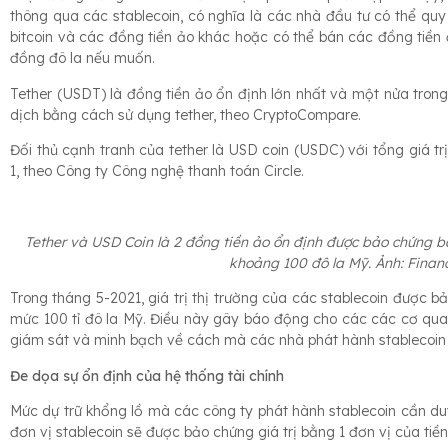
thông qua các stablecoin, có nghĩa là các nhà đầu tư có thể qu
bitcoin và các đồng tiền ảo khác hoặc có thể bán các đồng tiền ả
đồng đô la nếu muốn.
Tether (USDT) là đồng tiền ảo ổn định lớn nhất và một nửa trong
dịch bằng cách sử dụng tether, theo CryptoCompare.
Đối thủ cạnh tranh của tether là USD coin (USDC) với tổng giá t
1, theo Công ty Công nghệ thanh toán Circle.
Tether và USD Coin là 2 đồng tiền ảo ổn định được bảo chứng bằn
khoảng 100 đô la Mỹ. Ảnh: Finan
Trong tháng 5-2021, giá trị thị trường của các stablecoin được
mức 100 tỉ đô la Mỹ. Điều này gây báo động cho các các cơ quan q
giám sát và minh bạch về cách mà các nhà phát hành stablecoin q
Đe dọa sự ổn định của hệ thống tài chính
Mức dự trữ khổng lồ mà các công ty phát hành stablecoin cần duy
đơn vị stablecoin sẽ được bảo chứng giá trị bằng 1 đơn vị của tiền