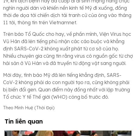
19, khi dịch bệnh này đã cướp đi đi sinh mạng hàng chục
nghìn người dân và khiến nền kinh tế Mỹ đi xuống, đồng
thời đe dọa tới chiến dịch tái tranh cử của ông vào tháng
11 tới, thông tin trên Vietnamnet.
Trên báo Tổ Quốc cho hay, về phần mình, Viện Virus học
Vũ Hán đã lên tiếng phủ nhận các cáo buộc và khẳng
định SARS-CoV-2 không xuất phát từ cơ sở của họ.
Nhiều chuyên gia cũng tin rằng virus có nguồn gốc từ chợ
hải sản ở Vũ Hán và đã truyền từ động vật sang người.
Mới đây, tình báo Mỹ đã lên tiếng khẳng định, SARS-
CoV-2 không phải do con người tạo ra, cũng không phải
bị biến đổi gen. Quan điểm này đồng nhất với lập trường
Tổ chức Y tế Thế giới (WHO) công bố trước đó.
Theo Minh Huệ (Thời Đại)
Tin liên quan