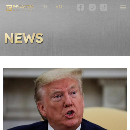
EN
VN