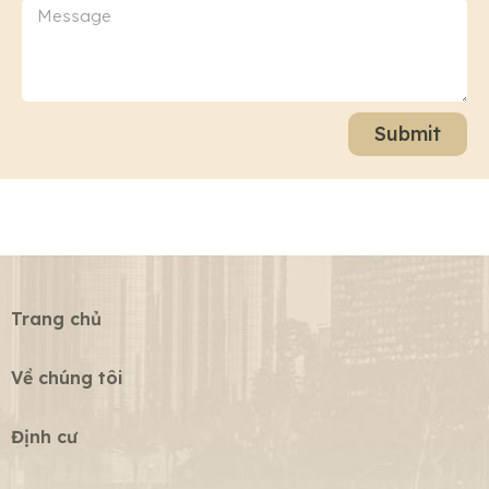
Submit
Trang chủ
Về chúng tôi
Định cư