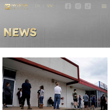
EN
VN