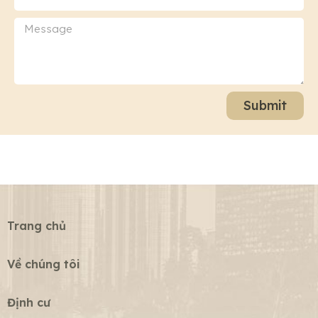
Submit
Trang chủ
Về chúng tôi
Định cư