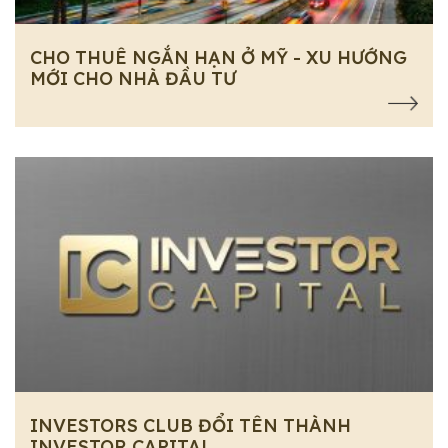
CHO THUÊ NGẮN HẠN Ở MỸ - XU HƯỚNG
MỚI CHO NHÀ ĐẦU TƯ
INVESTORS CLUB ĐỔI TÊN THÀNH
INVESTOR CAPITAL