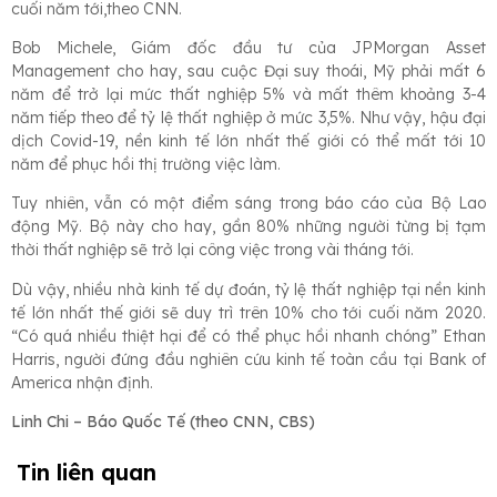
cuối năm tới,theo CNN.
Bob Michele, Giám đốc đầu tư của JPMorgan Asset
Management cho hay, sau cuộc Đại suy thoái, Mỹ phải mất 6
năm để trở lại mức thất nghiệp 5% và mất thêm khoảng 3-4
năm tiếp theo để tỷ lệ thất nghiệp ở mức 3,5%. Như vậy, hậu đại
dịch Covid-19, nền kinh tế lớn nhất thế giới có thể mất tới 10
năm để phục hồi thị trường việc làm.
Tuy nhiên, vẫn có một điểm sáng trong báo cáo của Bộ Lao
động Mỹ. Bộ này cho hay, gần 80% những người từng bị tạm
thời thất nghiệp sẽ trở lại công việc trong vài tháng tới.
Dù vậy, nhiều nhà kinh tế dự đoán, tỷ lệ thất nghiệp tại nền kinh
tế lớn nhất thế giới sẽ duy trì trên 10% cho tới cuối năm 2020.
“Có quá nhiều thiệt hại để có thể phục hồi nhanh chóng” Ethan
Harris, người đứng đầu nghiên cứu kinh tế toàn cầu tại Bank of
America nhận định.
Linh Chi – Báo Quốc Tế (theo CNN, CBS)
Tin liên quan