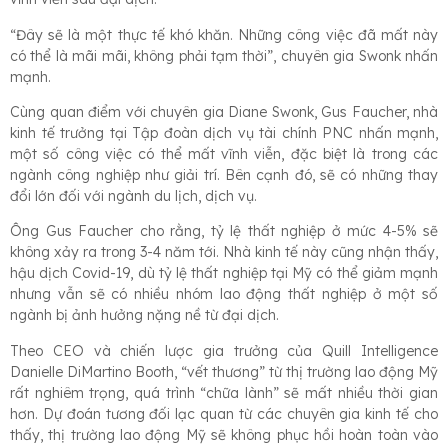
“Đây sẽ là một thực tế khó khăn. Những công việc đã mất này
có thể là mãi mãi, không phải tạm thời”, chuyên gia Swonk nhấn
mạnh.
Cùng quan điểm với chuyên gia Diane Swonk, Gus Faucher, nhà
kinh tế trưởng tại Tập đoàn dịch vụ tài chính PNC nhấn mạnh,
một số công việc có thể mất vĩnh viễn, đặc biệt là trong các
ngành công nghiệp như giải trí. Bên cạnh đó, sẽ có những thay
đổi lớn đối với ngành du lịch, dịch vụ.
Ông Gus Faucher cho rằng, tỷ lệ thất nghiệp ở mức 4-5% sẽ
không xảy ra trong 3-4 năm tới. Nhà kinh tế này cũng nhận thấy,
hậu dịch Covid-19, dù tỷ lệ thất nghiệp tại Mỹ có thể giảm mạnh
nhưng vẫn sẽ có nhiều nhóm lao động thất nghiệp ở một số
ngành bị ảnh hưởng nặng nề từ đại dịch.
Theo CEO và chiến lược gia trưởng của Quill Intelligence
Danielle DiMartino Booth, “vết thương” từ thị trường lao động Mỹ
rất nghiêm trọng, quá trình “chữa lành” sẽ mất nhiều thời gian
hơn. Dự đoán tương đối lạc quan từ các chuyên gia kinh tế cho
thấy, thị trường lao động Mỹ sẽ không phục hồi hoàn toàn vào