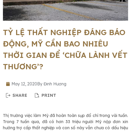
TỶ LỆ THẤT NGHIỆP ĐÁNG BÁO
ĐỘNG, MỸ CẦN BAO NHIÊU
THỜI GIAN ĐỂ ‘CHỮA LÀNH VẾT
THƯƠNG’?
May 12, 2020
By
Đinh Hương
Thị trường việc làm Mỹ đã hoàn toàn sụp đổ chỉ trong vài tuần.
Trong 7 tuần qua, đã có hơn 33 triệu người Mỹ nộp đơn xin
hưởng trợ cấp thất nghiệp và con số này vẫn chưa có dấu hiệu