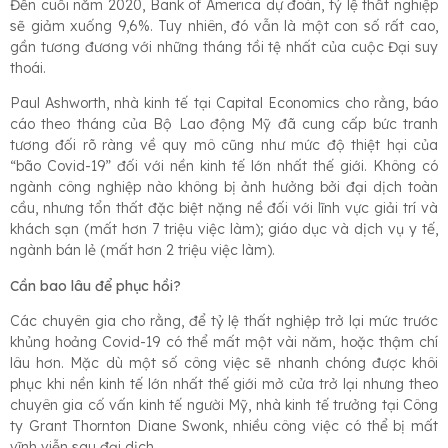
Đến cuối năm 2020, Bank of America dự đoán, tỷ lệ thất nghiệp
sẽ giảm xuống 9,6%. Tuy nhiên, đó vẫn là một con số rất cao,
gần tương đương với những tháng tồi tệ nhất của cuộc Đại suy
thoái.
Paul Ashworth, nhà kinh tế tại Capital Economics cho rằng, báo
cáo theo tháng của Bộ Lao động Mỹ đã cung cấp bức tranh
tương đối rõ ràng về quy mô cũng như mức độ thiệt hại của
“bão Covid-19” đối với nền kinh tế lớn nhất thế giới. Không có
ngành công nghiệp nào không bị ảnh hưởng bởi đại dịch toàn
cầu, nhưng tổn thất đặc biệt nặng nề đối với lĩnh vực giải trí và
khách sạn (mất hơn 7 triệu việc làm); giáo dục và dịch vụ y tế,
ngành bán lẻ (mất hơn 2 triệu việc làm).
Cần bao lâu để phục hồi?
Các chuyên gia cho rằng, để tỷ lệ thất nghiệp trở lại mức trước
khủng hoảng Covid-19 có thể mất một vài năm, hoặc thậm chí
lâu hơn. Mặc dù một số công việc sẽ nhanh chóng được khôi
phục khi nền kinh tế lớn nhất thế giới mở cửa trở lại nhưng theo
chuyên gia cố vấn kinh tế người Mỹ, nhà kinh tế trưởng tại Công
ty Grant Thornton Diane Swonk, nhiều công việc có thể bị mất
vĩnh viễn sau đại dịch.