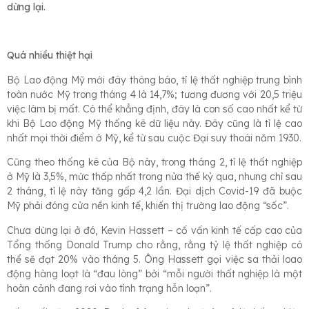
dừng lại.
Quá nhiều thiệt hại
Bộ Lao động Mỹ mới đây thông báo, tỉ lệ thất nghiệp trung bình
toàn nước Mỹ trong tháng 4 là 14,7%; tương đương với 20,5 triệu
việc làm bị mất. Có thể khẳng định, đây là con số cao nhất kể từ
khi Bộ Lao động Mỹ thống kê dữ liệu này. Đây cũng là tỉ lệ cao
nhất mọi thời điểm ở Mỹ, kể từ sau cuộc Đại suy thoái năm 1930.
Cũng theo thống kê của Bộ này, trong tháng 2, tỉ lệ thất nghiệp
ở Mỹ là 3,5%, mức thấp nhất trong nửa thế kỷ qua, nhưng chỉ sau
2 tháng, tỉ lệ này tăng gấp 4,2 lần. Đại dịch Covid-19 đã buộc
Mỹ phải đóng cửa nền kinh tế, khiến thị trường lao động “sốc”.
Chưa dừng lại ở đó, Kevin Hassett – cố vấn kinh tế cấp cao của
Tổng thống Donald Trump cho rằng, rằng tỷ lệ thất nghiệp có
thể sẽ đạt 20% vào tháng 5. Ông Hassett gọi việc sa thải loao
động hàng loạt là “đau lòng” bởi “mỗi người thất nghiệp là một
hoàn cảnh đang rơi vào tình trạng hỗn loạn”.