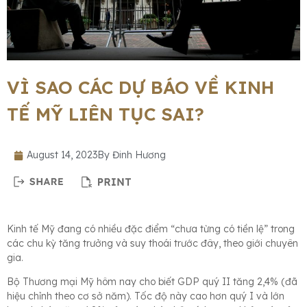
VÌ SAO CÁC DỰ BÁO VỀ KINH
TẾ MỸ LIÊN TỤC SAI?
August 14, 2023
By
Đinh Hương
Kinh tế Mỹ đang có nhiều đặc điểm “chưa từng có tiền lệ” trong
các chu kỳ tăng trưởng và suy thoái trước đây, theo giới chuyên
gia.
Bộ Thương mại Mỹ hôm nay cho biết GDP quý II tăng 2,4% (đã
hiệu chỉnh theo cơ sở năm). Tốc độ này cao hơn quý I và lớn