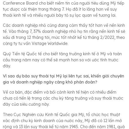
Conference Board cho biết niềm tin của người tiêu dùng Mỹ tiếp
tục được cải thiện trong tháng 7. Họ đã ít lo lắng hơn về suy
thoái kinh tế và nhiều người bày tỏ sự lạc quan về tương lai.
Các doanh nghiệp nhỏ cũng đang cảm thấy tốt hơn về nền kinh
tế. Vào tháng 7, 37% doanh nghiệp nhỏ họ tin rằng nền kinh tế sẽ
xấu đi trong 12 tháng tới, mức tốt nhất kể từ tháng 2/2022, theo
công ty tư vấn Vistage Worldwide.
Quỹ Tiền tệ Quốc tế cho biết tăng trưởng kinh tế ở Mỹ và toàn
cầu trong năm nay có thể sẽ mạnh hơn so với ước tính trước
đây.
Vì sao dự báo suy thoái tại Mỹ lại liên tục sai, khiến giới chuyên
gia và doanh nghiệp ngày càng khó phán đoán?
Về cơ bản, đặc điểm và bối cảnh kinh tế hiện có nhiều điểm
chưa có tiền lệ trong các chu kỳ tăng trưởng và suy thoái trước
đây của siêu cường này.
Theo Cục Nghiên cứu Kinh tế Quốc gia Mỹ, tổ chức học thuật
xác định chu kỳ kinh doanh của nước này, Mỹ đã có 12 lần mở
rộng và 13 lần suy thoái kể từ năm 1945. Cho đến năm 1981, quá