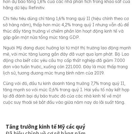
hơn dự báo tăng 1,8% của các nhà phân tích trong khảo sát của
hãng dữ liệu Refinitiv.
Chi tiêu tiêu dùng chỉ tăng 1,6% trong quý II (hiệu chỉnh theo cơ
sở hàng năm), thấp hơn mức 4,2% trong quý I nhưng vẫn đủ để
thúc đẩy tăng trưởng vì chiếm phần lớn hoạt động kinh tế và
góp gần một nửa tổng mức tăng GDP.
Người Mỹ đang được hưởng lợi từ một thị trường lao động mạnh
mẽ, với mức tăng lương gần đây đã vượt qua lạm phát. Bộ Lao
động cho biết các yêu cầu trợ cấp thất nghiệp đã giảm 7.000
đơn vào tuần trước, xuống còn 221.000. Đây là mức thấp trong
lịch sử, tương đương mức trung bình năm của 2019.
Cùng với đó, đầu tư kinh doanh tăng trưởng 7,7% trong quý II,
tăng mạnh so với mức 0,6% trong quý I. Hai yếu tố này kết hợp
lại đã đánh bại dự báo trước đó của các nhà kinh tế về một
cuộc suy thoái sẽ bắt đầu vào giữa năm nay do lãi suất tăng.