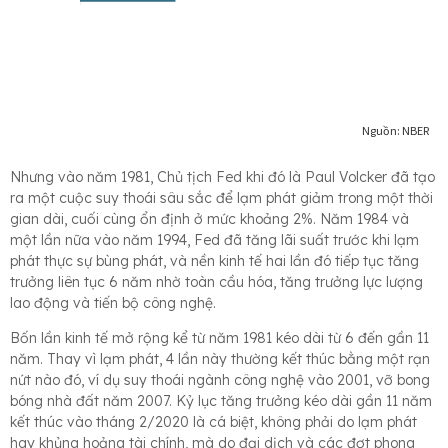
Nhưng vào năm 1981, Chủ tịch Fed khi đó là Paul Volcker đã tạo
ra một cuộc suy thoái sâu sắc để lạm phát giảm trong một thời
gian dài, cuối cùng ổn định ở mức khoảng 2%. Năm 1984 và
một lần nữa vào năm 1994, Fed đã tăng lãi suất trước khi lạm
phát thực sự bùng phát, và nền kinh tế hai lần đó tiếp tục tăng
trưởng liên tục 6 năm nhờ toàn cầu hóa, tăng trưởng lực lượng
lao động và tiến bộ công nghệ.
Bốn lần kinh tế mở rộng kể từ năm 1981 kéo dài từ 6 đến gần 11
năm. Thay vì lạm phát, 4 lần này thường kết thúc bằng một rạn
nứt nào đó, ví dụ suy thoái ngành công nghệ vào 2001, vỡ bong
bóng nhà đất năm 2007. Kỷ lục tăng trưởng kéo dài gần 11 năm
kết thúc vào tháng 2/2020 là cá biệt, không phải do lạm phát
hay khủng hoảng tài chính, mà do đại dịch và các đợt phong