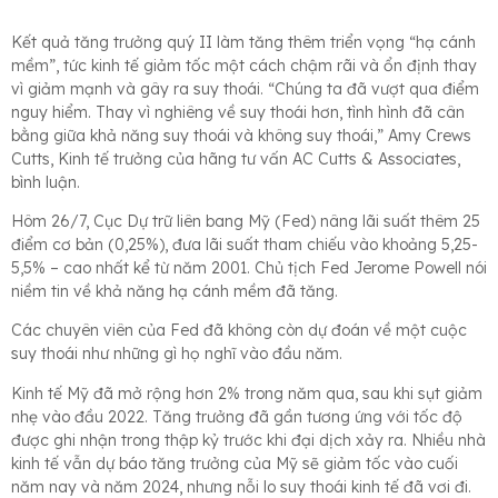
Kết quả tăng trưởng quý II làm tăng thêm triển vọng “hạ cánh
mềm”, tức kinh tế giảm tốc một cách chậm rãi và ổn định thay
vì giảm mạnh và gây ra suy thoái. “Chúng ta đã vượt qua điểm
nguy hiểm. Thay vì nghiêng về suy thoái hơn, tình hình đã cân
bằng giữa khả năng suy thoái và không suy thoái,” Amy Crews
Cutts, Kinh tế trưởng của hãng tư vấn AC Cutts & Associates,
bình luận.
Hôm 26/7, Cục Dự trữ liên bang Mỹ (Fed) nâng lãi suất thêm 25
điểm cơ bản (0,25%), đưa lãi suất tham chiếu vào khoảng 5,25-
5,5% – cao nhất kể từ năm 2001. Chủ tịch Fed Jerome Powell nói
niềm tin về khả năng hạ cánh mềm đã tăng.
Các chuyên viên của Fed đã không còn dự đoán về một cuộc
suy thoái như những gì họ nghĩ vào đầu năm.
Kinh tế Mỹ đã mở rộng hơn 2% trong năm qua, sau khi sụt giảm
nhẹ vào đầu 2022. Tăng trưởng đã gần tương ứng với tốc độ
được ghi nhận trong thập kỷ trước khi đại dịch xảy ra. Nhiều nhà
kinh tế vẫn dự báo tăng trưởng của Mỹ sẽ giảm tốc vào cuối
năm nay và năm 2024, nhưng nỗi lo suy thoái kinh tế đã vơi đi.