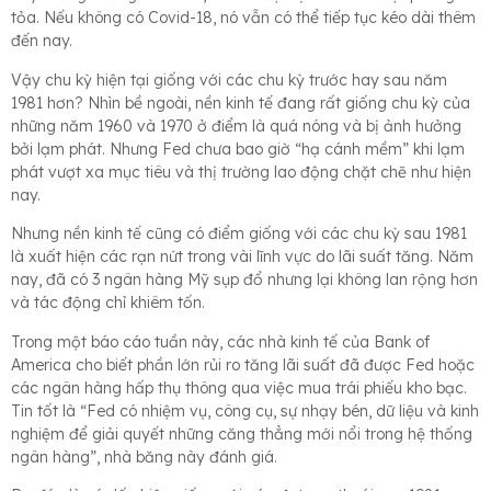
tỏa. Nếu không có Covid-18, nó vẫn có thể tiếp tục kéo dài thêm
đến nay.
Vậy chu kỳ hiện tại giống với các chu kỳ trước hay sau năm
1981 hơn? Nhìn bề ngoài, nền kinh tế đang rất giống chu kỳ của
những năm 1960 và 1970 ở điểm là quá nóng và bị ảnh hưởng
bởi lạm phát. Nhưng Fed chưa bao giờ “hạ cánh mềm” khi lạm
phát vượt xa mục tiêu và thị trường lao động chặt chẽ như hiện
nay.
Nhưng nền kinh tế cũng có điểm giống với các chu kỳ sau 1981
là xuất hiện các rạn nứt trong vài lĩnh vực do lãi suất tăng. Năm
nay, đã có 3 ngân hàng Mỹ sụp đổ nhưng lại không lan rộng hơn
và tác động chỉ khiêm tốn.
Trong một báo cáo tuần này, các nhà kinh tế của Bank of
America cho biết phần lớn rủi ro tăng lãi suất đã được Fed hoặc
các ngân hàng hấp thụ thông qua việc mua trái phiếu kho bạc.
Tin tốt là “Fed có nhiệm vụ, công cụ, sự nhạy bén, dữ liệu và kinh
nghiệm để giải quyết những căng thẳng mới nổi trong hệ thống
ngân hàng”, nhà băng này đánh giá.