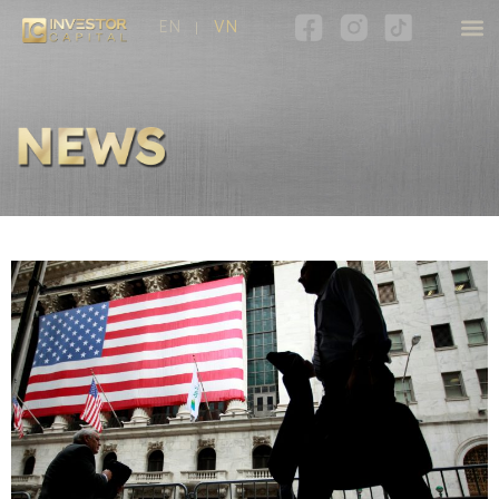
EN
VN