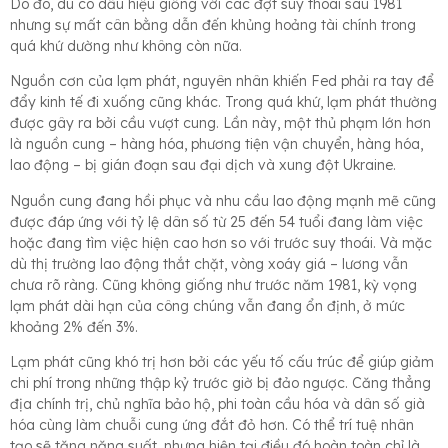
Do đó, dù có dấu hiệu giống với các đợt suy thoái sau 1981
nhưng sự mất cân bằng dẫn đến khủng hoảng tài chính trong
quá khứ dường như không còn nữa.
Nguồn cơn của lạm phát, nguyên nhân khiến Fed phải ra tay để
đẩy kinh tế đi xuống cũng khác. Trong quá khứ, lạm phát thường
được gây ra bởi cầu vượt cung. Lần này, một thủ phạm lớn hơn
là nguồn cung – hàng hóa, phương tiện vận chuyển, hàng hóa,
lao động – bị gián đoạn sau đại dịch và xung đột Ukraine.
Nguồn cung đang hồi phục và nhu cầu lao động mạnh mẽ cũng
được đáp ứng với tỷ lệ dân số từ 25 đến 54 tuổi đang làm việc
hoặc đang tìm việc hiện cao hơn so với trước suy thoái. Và mặc
dù thị trường lao động thắt chặt, vòng xoáy giá – lương vẫn
chưa rõ ràng. Cũng không giống như trước năm 1981, kỳ vọng
lạm phát dài hạn của công chúng vẫn đang ổn định, ở mức
khoảng 2% đến 3%.
Lạm phát cũng khó trị hơn bởi các yếu tố cấu trúc để giúp giảm
chi phí trong những thập kỷ trước giờ bị đảo ngược. Căng thẳng
địa chính trị, chủ nghĩa bảo hộ, phi toàn cầu hóa và dân số già
hóa cùng làm chuỗi cung ứng đắt đỏ hơn. Có thể trí tuệ nhân
tạo sẽ tăng năng suất, nhưng hiện tại điều đó hoàn toàn chỉ là