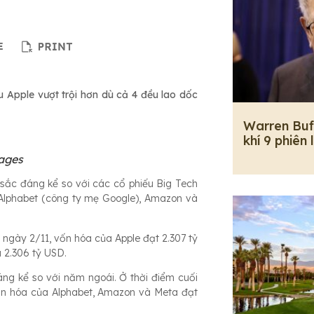
 Apple vượt trội hơn dù cả 4 đều lao dốc
Warren Buf
khí 9 phiên 
ages
sắc đáng kể so với các cổ phiếu Big Tech
 Alphabet (công ty mẹ Google), Amazon và
 ngày 2/11, vốn hóa của Apple đạt 2.307 tỷ
 2.306 tỷ USD.
ng kể so với năm ngoái. Ở thời điểm cuối
vốn hóa của Alphabet, Amazon và Meta đạt