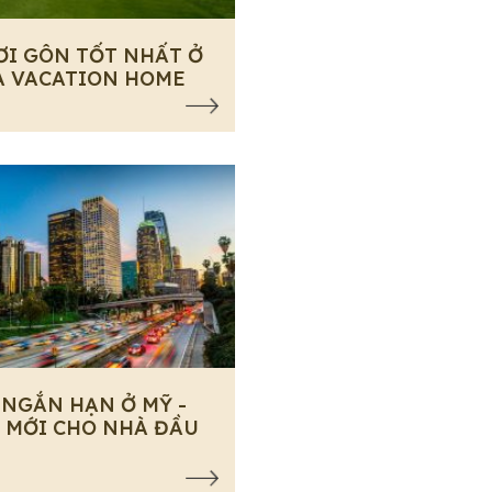
ƠI GÔN TỐT NHẤT Ở
A VACATION HOME
 NGẮN HẠN Ở MỸ -
 MỚI CHO NHÀ ĐẦU