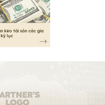
n kéo tài sản các gia
 kỷ lục