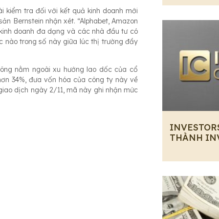
 kiểm tra đối với kết quả kinh doanh mới
 sản Bernstein nhận xét. “Alphabet, Amazon
c kinh doanh đa dạng và các nhà đầu tư có
c nào trong số này giữa lúc thị trường đầy
hông nằm ngoài xu hướng lao dốc của cổ
hơn 34%, đưa vốn hóa của công ty này về
giao dịch ngày 2/11, mã này ghi nhận mức
INVESTOR
THÀNH IN