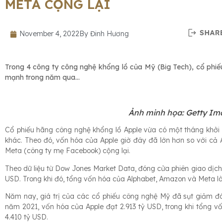
META CỘNG LẠI
November 4, 2022
By
Đinh Hương
Trong 4 công ty công nghệ khổng lồ của Mỹ (Big Tech), cổ phiếu
mạnh trong năm qua…
Ảnh minh họa: Getty Im
Cổ phiếu hãng công nghệ khổng lồ Apple vừa có một tháng khởi 
khác. Theo đó, vốn hóa của Apple giờ đây đã lớn hơn so với cả
Meta (công ty mẹ Facebook) cộng lại.
Theo dữ liệu từ Dow Jones Market Data, đóng cửa phiên giao dịch
USD. Trong khi đó, tổng vốn hóa của Alphabet, Amazon và Meta là
Năm nay, giá trị của các cổ phiếu công nghệ Mỹ đã sụt giảm đá
năm 2021, vốn hóa của Apple đạt 2.913 tỷ USD, trong khi tổng 
4.410 tỷ USD.