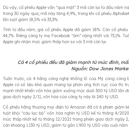
Dù vậy, cổ phiếu Apple vẫn “qua mặt” 3 mã còn lại từ đầu năm nay
trong 30 ngày qua, mã này tăng 4,9%, trong khi cổ phiếu Alphab
lần lượt giảm 18,5% và 33,3%.
Tính từ đầu năm, giá cổ phiếu Apple đã giảm 18%. Còn cổ phiếu
44,7%. Riêng công ty mẹ Facebook “âm” nặng nhất với 73,1%. Tuầ
Apple ghi nhận mức giảm thấp hơn so với 3 mã còn lại.
Cả 4 cổ phiếu đều đã giảm mạnh từ mức đỉnh, mấ
Nguồn: Dow Jones Marke
Tuần trước, cả 4 hãng công nghệ khổng lồ của Mỹ cùng công bố
Apple có số liệu khả quan mang lại phản ứng tích cực của thị tr
mạnh nhất khiến vốn hóa giảm xuống mức dưới 300 tỷ USD lần đầu
giao dịch ngày 2/11, vốn hóa của công ty này là 240 tỷ USD.
Cổ phiếu hãng thương mại điện tử Amazon đã có 6 phiên giảm liê
tuột khỏi “câu lạc bộ” vốn hóa nghìn tỷ USD kể từ tháng 4/202
mức thấp nhất kể từ tháng 12/2021 trong phiên giao dịch ngày 
còn khoảng 1.130 tỷ USD, giảm từ gần 1.900 tỷ USD vào cuối năm 