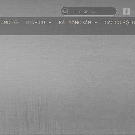
HÚNG TÔI
ĐỊNH CƯ
BẤT ĐỘNG SẢN
CÁC CƠ HỘI 