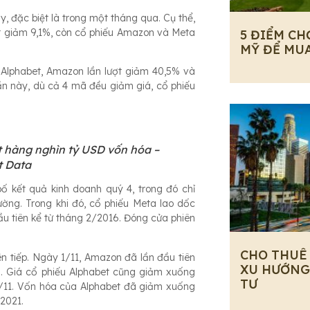
, đặc biệt là trong một tháng qua. Cụ thể,
et giảm 9,1%, còn cổ phiếu Amazon và Meta
5 ĐIỂM CH
MỸ ĐỂ MU
 Alphabet, Amazon lần lượt giảm 40,5% và
n này, dù cả 4 mã đều giảm giá, cổ phiếu
t hàng nghìn tỷ USD vốn hóa –
t Data
 kết quả kinh doanh quý 4, trong đó chỉ
ường. Trong khi đó, cổ phiếu Meta lao dốc
 tiên kể từ tháng 2/2016. Đóng cửa phiên
CHO THUÊ
n tiếp. Ngày 1/11, Amazon đã lần đầu tiên
XU HƯỚNG
0. Giá cổ phiếu Alphabet cũng giảm xuống
TƯ
2/11. Vốn hóa của Alphabet đã giảm xuống
2021.