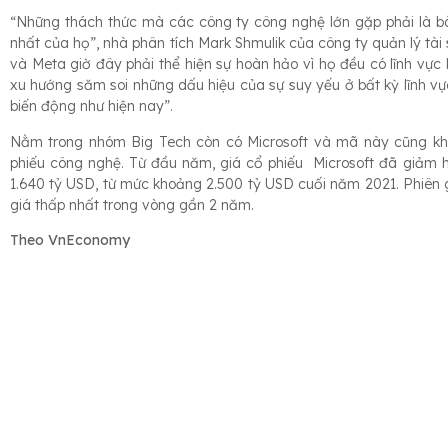
“Những thách thức mà các công ty công nghệ lớn gặp phải là bài
nhất của họ”, nhà phân tích Mark Shmulik của công ty quản lý tài
và Meta giờ đây phải thể hiện sự hoàn hảo vì họ đều có lĩnh vự
xu hướng săm soi những dấu hiệu của sự suy yếu ở bất kỳ lĩnh vự
biến động như hiện nay”.
Nằm trong nhóm Big Tech còn có Microsoft và mã này cũng k
phiếu công nghệ. Từ đầu năm, giá cổ phiếu Microsoft đã giảm 
1.640 tỷ USD, từ mức khoảng 2.500 tỷ USD cuối năm 2021. Phiên 
giá thấp nhất trong vòng gần 2 năm.
Theo VnEconomy