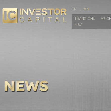
EN
VN
TRANG CHỦ
VỀ C
M&A