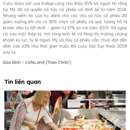
Cuộc khảo sát của Gallup cũng cho thấy 55% số người tin rằng
tại Mỹ đã có quyền sở hữu cổ phiếu cố định kể từ năm 2018.
Nhưng niềm tin của họ dành cho các chủ sở hữu cổ phiếu đã
giảm xuống khi chỉ có 30% chọn cổ phiếu và quỹ tương hỗ là
khoản đầu tư tốt nhất – giảm từ 37% so với năm 2019. Và ngay
cả sau một thập kỷ mở rộng kinh tế và tăng thị trường chứng
khoán kỷ lục, tỷ lệ người Mỹ sở hữu cổ phiếu vẫn chưa đạt đến
đỉnh cao 63% như thời gian trước khi cuộc Đại Suy thoái 2008
xảy ra.
Bảo Đình – CafeLand (Theo CNBC)
Tin liên quan