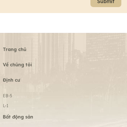
Submit
Trang chủ
Về chúng tôi
Định cư
EB-5
L-1
Bất động sản