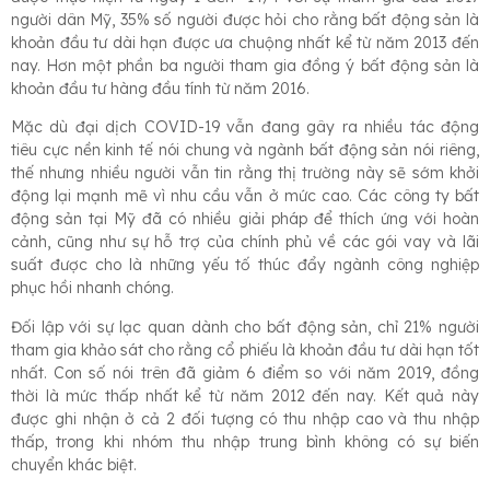
người dân Mỹ, 35% số người được hỏi cho rằng bất động sản là
khoản đầu tư dài hạn được ưa chuộng nhất kể từ năm 2013 đến
nay. Hơn một phần ba người tham gia đồng ý bất động sản là
khoản đầu tư hàng đầu tính từ năm 2016.
Mặc dù đại dịch COVID-19 vẫn đang gây ra nhiều tác động
tiêu cực nền kinh tế nói chung và ngành bất động sản nói riêng,
thế nhưng nhiều người vẫn tin rằng thị trường này sẽ sớm khởi
động lại mạnh mẽ vì nhu cầu vẫn ở mức cao. Các công ty bất
động sản tại Mỹ đã có nhiều giải pháp để thích ứng với hoàn
cảnh, cũng như sự hỗ trợ của chính phủ về các gói vay và lãi
suất được cho là những yếu tố thúc đẩy ngành công nghiệp
phục hồi nhanh chóng.
Đối lập với sự lạc quan dành cho bất động sản, chỉ 21% người
tham gia khảo sát cho rằng cổ phiếu là khoản đầu tư dài hạn tốt
nhất. Con số nói trên đã giảm 6 điểm so với năm 2019, đồng
thời là mức thấp nhất kể từ năm 2012 đến nay. Kết quả này
được ghi nhận ở cả 2 đối tượng có thu nhập cao và thu nhập
thấp, trong khi nhóm thu nhập trung bình không có sự biến
chuyển khác biệt.