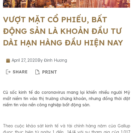
VƯỢT MẶT CỔ PHIẾU, BẤT
ĐỘNG SẢN LÀ KHOẢN ĐẦU TƯ
DÀI HẠN HÀNG ĐẦU HIỆN NAY
April 27, 2020
By
Đinh Hương
Cú sốc kinh tế do coronavirus mang lại khiến nhiều người Mỹ
mất niềm tin vào thị trường chứng khoán, nhưng đồng thời đặt
niềm tin vào nền công nghiệp bất động sản.
Theo cuộc khảo sát kinh tế và tài chính hàng năm của Gallup
được thực hiện từ ngày 1 đến 14/4 với sự tham gia của 1.017